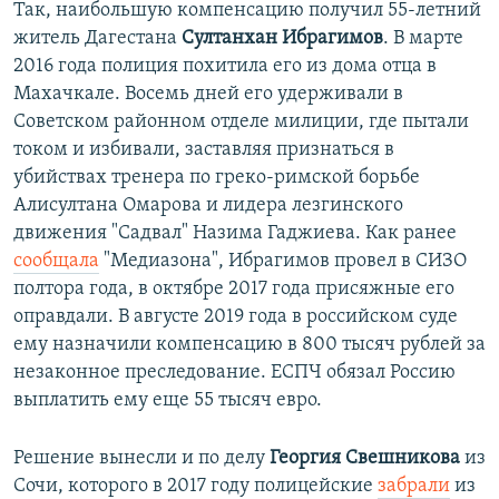
Так, наибольшую компенсацию получил 55-летний
житель Дагестана
Султанхан Ибрагимов
. В марте
2016 года полиция похитила его из дома отца в
Махачкале. Восемь дней его удерживали в
Советском районном отделе милиции, где пытали
током и избивали, заставляя признаться в
убийствах тренера по греко-римской борьбе
Алисултана Омарова и лидера лезгинского
движения "Садвал" Назима Гаджиева. Как ранее
сообщала
"Медиазона", Ибрагимов провел в СИЗО
полтора года, в октябре 2017 года присяжные его
оправдали. В августе 2019 года в российском суде
ему назначили компенсацию в 800 тысяч рублей за
незаконное преследование. ЕСПЧ обязал Россию
выплатить ему еще 55 тысяч евро.
Решение вынесли и по делу
Георгия Свешникова
из
Сочи, которого в 2017 году полицейские
забрали
из