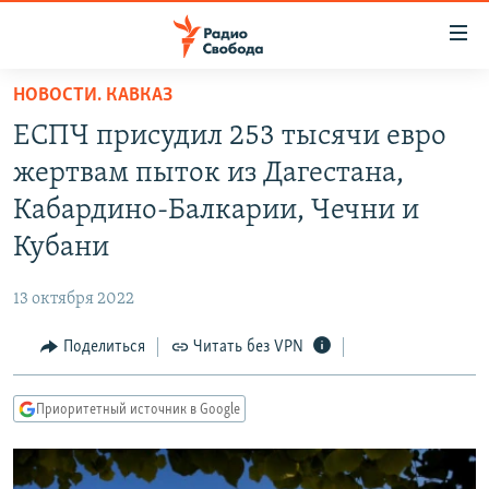
Ссылки
для
упрощенного
НОВОСТИ. КАВКАЗ
ПРОГРАММЫ
доступа
ЕСПЧ присудил 253 тысячи евро
ПОДКАСТЫ
Вернуться
жертвам пыток из Дагестана,
к
АВТОРСКИЕ ПРОЕКТЫ
Кабардино-Балкарии, Чечни и
основному
ЦИТАТЫ СВОБОДЫ
содержанию
Кубани
Вернутся
МНЕНИЯ
к
13 октября 2022
КУЛЬТУРА
главной
Поделиться
Читать без VPN
навигации
IDEL.РЕАЛИИ
Вернутся
КАВКАЗ.РЕАЛИИ
к
Приоритетный источник в Google
СЕВЕР.РЕАЛИИ
поиску
СИБИРЬ.РЕАЛИИ