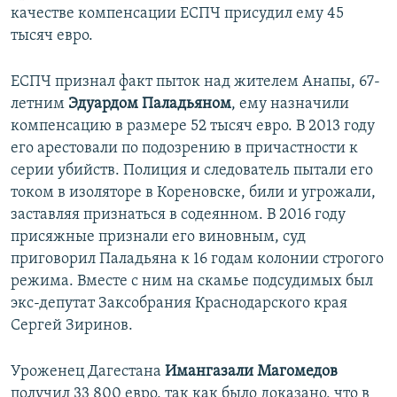
качестве компенсации ЕСПЧ присудил ему 45
тысяч евро.
ЕСПЧ признал факт пыток над жителем Анапы, 67-
летним
Эдуардом Паладьяном
, ему назначили
компенсацию в размере 52 тысяч евро. В 2013 году
его арестовали по подозрению в причастности к
серии убийств. Полиция и следователь пытали его
током в изоляторе в Кореновске, били и угрожали,
заставляя признаться в содеянном. В 2016 году
присяжные признали его виновным, суд
приговорил Паладьяна к 16 годам колонии строгого
режима. Вместе с ним на скамье подсудимых был
экс-депутат Заксобрания Краснодарского края
Сергей Зиринов.
Уроженец Дагестана
Имангазали Магомедов
получил 33 800 евро, так как было доказано, что в