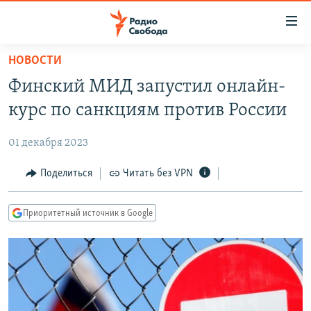
Ссылки
для
упрощенного
НОВОСТИ
ПРОГРАММЫ
доступа
Финский МИД запустил онлайн-
ПОДКАСТЫ
Вернуться
курс по санкциям против России
к
АВТОРСКИЕ ПРОЕКТЫ
основному
01 декабря 2023
ЦИТАТЫ СВОБОДЫ
содержанию
Вернутся
МНЕНИЯ
Поделиться
Читать без VPN
к
КУЛЬТУРА
главной
Приоритетный источник в Google
навигации
IDEL.РЕАЛИИ
Вернутся
КАВКАЗ.РЕАЛИИ
к
СЕВЕР.РЕАЛИИ
поиску
СИБИРЬ.РЕАЛИИ