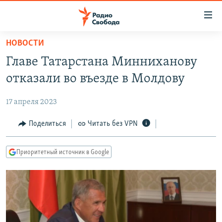
Ссылки
для
упрощенного
НОВОСТИ
ПРОГРАММЫ
доступа
Главе Татарстана Минниханову
ПОДКАСТЫ
Вернуться
отказали во въезде в Молдову
к
АВТОРСКИЕ ПРОЕКТЫ
основному
17 апреля 2023
ЦИТАТЫ СВОБОДЫ
содержанию
Вернутся
МНЕНИЯ
Поделиться
Читать без VPN
к
КУЛЬТУРА
главной
Приоритетный источник в Google
навигации
IDEL.РЕАЛИИ
Вернутся
КАВКАЗ.РЕАЛИИ
к
СЕВЕР.РЕАЛИИ
поиску
СИБИРЬ.РЕАЛИИ