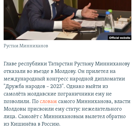
РАСПИСАНИЕ ВЕЩАНИЯ
ПОДПИШИТЕСЬ НА РАССЫЛКУ
СОЦИАЛЬНЫЕ СЕТИ
Рустам Минниханов
Главе республики Татарстан Рустаму Минниханову
отказали во въезде в Молдову. Он прилетел на
Все сайты РСЕ/РС
международный конгресс народной дипломатии
"Дружба народов – 2023". Однако выйти из
самолёта молдавские пограничники ему не
позволили. По
словам
самого Минниханова, власти
Молдовы присвоили ему статус нежелательного
лица. Самолёт с Миннихановым вылетел обратно
из Кишинёва в Россию.