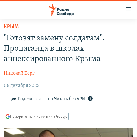
Ссылки
для
упрощенного
КРЫМ
ПРОГРАММЫ
доступа
"Готовят замену солдатам".
ПОДКАСТЫ
Вернуться
Пропаганда в школах
к
АВТОРСКИЕ ПРОЕКТЫ
аннексированного Крыма
основному
ЦИТАТЫ СВОБОДЫ
содержанию
Николай Берг
Вернутся
МНЕНИЯ
к
06 декабря 2023
КУЛЬТУРА
главной
навигации
IDEL.РЕАЛИИ
Поделиться
Читать без VPN
Вернутся
КАВКАЗ.РЕАЛИИ
к
Приоритетный источник в Google
СЕВЕР.РЕАЛИИ
поиску
СИБИРЬ.РЕАЛИИ