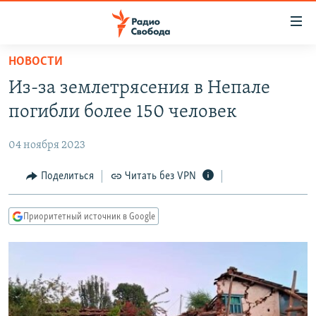
Ссылки
для
упрощенного
НОВОСТИ
ПРОГРАММЫ
доступа
Из-за землетрясения в Непале
ПОДКАСТЫ
Вернуться
погибли более 150 человек
к
АВТОРСКИЕ ПРОЕКТЫ
основному
04 ноября 2023
ЦИТАТЫ СВОБОДЫ
содержанию
Вернутся
МНЕНИЯ
Поделиться
Читать без VPN
к
КУЛЬТУРА
главной
Приоритетный источник в Google
навигации
IDEL.РЕАЛИИ
Вернутся
КАВКАЗ.РЕАЛИИ
к
СЕВЕР.РЕАЛИИ
поиску
СИБИРЬ.РЕАЛИИ