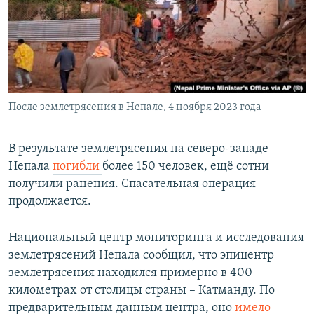
РАСПИСАНИЕ ВЕЩАНИЯ
ПОДПИШИТЕСЬ НА РАССЫЛКУ
СОЦИАЛЬНЫЕ СЕТИ
После землетрясения в Непале, 4 ноября 2023 года
В результате землетрясения на северо-западе
Непала
погибли
более 150 человек, ещё сотни
Все сайты РСЕ/РС
получили ранения. Спасательная операция
продолжается.
Национальный центр мониторинга и исследования
землетрясений Непала сообщил, что эпицентр
землетрясения находился примерно в 400
километрах от столицы страны – Катманду. По
предварительным данным центра, оно
имело