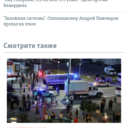
"Ему говорили, что на зоне его убьют". Дело Артёма
Камардина
"Заложник системы". Оппозиционер Андрей Пивоваров
пропал на этапе
Смотрите также