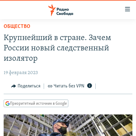
Ссылки
для
упрощенного
ОБЩЕСТВО
ПРОГРАММЫ
доступа
Крупнейший в стране. Зачем
ПОДКАСТЫ
Вернуться
России новый следственный
к
АВТОРСКИЕ ПРОЕКТЫ
изолятор
основному
ЦИТАТЫ СВОБОДЫ
содержанию
19 февраля 2023
Вернутся
МНЕНИЯ
к
Поделиться
Читать без VPN
КУЛЬТУРА
главной
навигации
IDEL.РЕАЛИИ
Приоритетный источник в Google
Вернутся
КАВКАЗ.РЕАЛИИ
к
СЕВЕР.РЕАЛИИ
поиску
СИБИРЬ.РЕАЛИИ