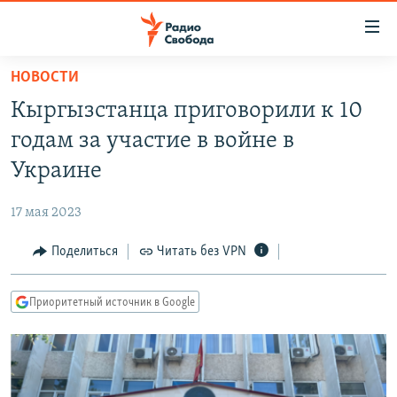
Ссылки
для
упрощенного
НОВОСТИ
ПРОГРАММЫ
доступа
Кыргызстанца приговорили к 10
ПОДКАСТЫ
Вернуться
годам за участие в войне в
к
АВТОРСКИЕ ПРОЕКТЫ
Украине
основному
ЦИТАТЫ СВОБОДЫ
содержанию
17 мая 2023
Вернутся
МНЕНИЯ
к
Поделиться
Читать без VPN
КУЛЬТУРА
главной
навигации
IDEL.РЕАЛИИ
Приоритетный источник в Google
Вернутся
КАВКАЗ.РЕАЛИИ
к
СЕВЕР.РЕАЛИИ
поиску
СИБИРЬ.РЕАЛИИ