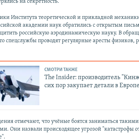
ерялись на секретность.
ники Института теоретической и прикладной механик
ссийской академии наук обратились с открытым письм
ащитить российскую аэродинамическую науку. В обра
что спецслужбы проводят регулярные аресты физиков,
СМОТРИ ТАКЖЕ
The Insider: производитель "Кинж
сих пор закупает детали в Европ
ения отмечают, что учёные боятся заниматься такими
ми. Они назвали происходящее угрозой "катастрофы о
".