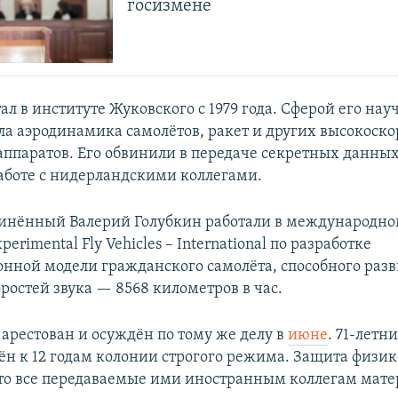
госизмене
ал в институте Жуковского с 1979 года. Сферой его на
ла аэродинамика самолётов, ракет и других высокоск
аппаратов. Его обвинили в передаче секретных данны
аботе с нидерландскими коллегами.
чинённый Валерий Голубкин работали в международно
erimental Fly Vehicles – International по разработке
нной модели гражданского самолёта, способного разв
оростей звука — 8568 километров в час.
 арестован и осуждён по тому же делу в
июне
. 71-летн
ён к 12 годам колонии строгого режима. Защита физик
что все передаваемые ими иностранным коллегам мат