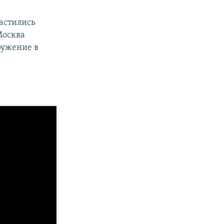
астились
Москва
ружение в