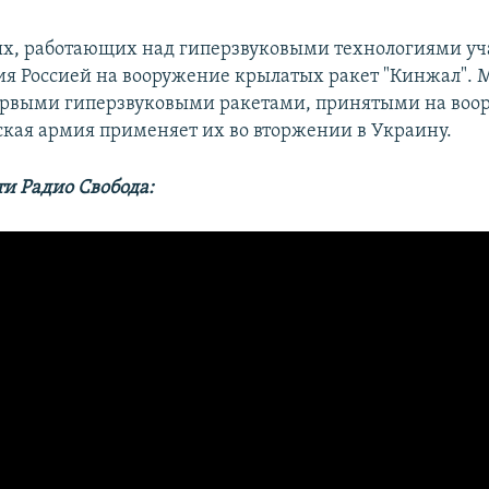
х, работающих над гиперзвуковыми технологиями уч
ия Россией на вооружение крылатых ракет "Кинжал". 
ервыми гиперзвуковыми ракетами, принятыми на воо
ская армия применяет их во вторжении в Украину.
ти Радио Свобода: