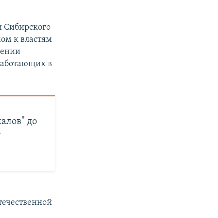
и Сибирского
ом к властям
щении
 работающих в
алов" до
е
течественной