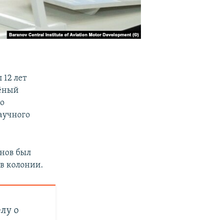
 12 лет
чёный
го
аучного
анов был
 в колонии.
лу о