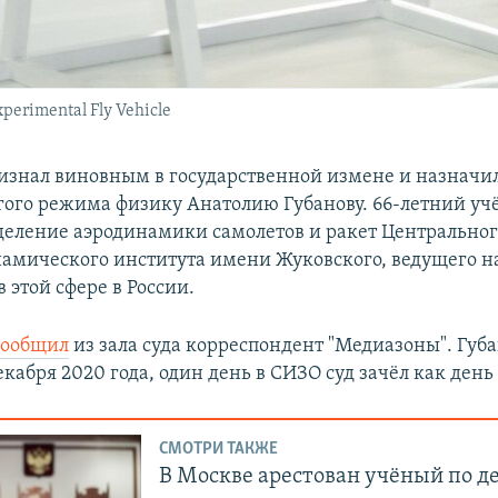
erimental Fly Vehicle
изнал виновным в государственной измене и назначил
гого режима физику Анатолию Губанову. 66-летний у
тделение аэродинамики самолетов и ракет Центрально
амического института имени Жуковского, ведущего н
 этой сфере в России.
сообщил
из зала суда корреспондент "Медиазоны". Губ
екабря 2020 года, один день в СИЗО суд зачёл как день
СМОТРИ ТАКЖЕ
В Москве арестован учёный по де