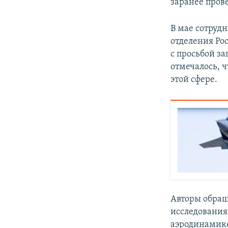
заранее пров
В мае сотруд
отделения Ро
с просьбой з
отмечалось, 
этой сфере.
Авторы обращ
исследования
аэродинамике