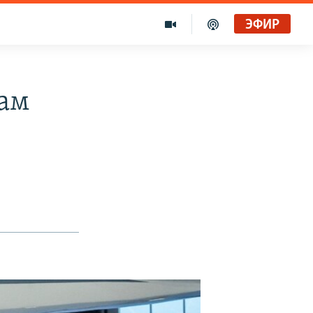
ЭФИР
дам