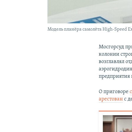
Модель планёра самолёта High-Speed Exp
Мосгорсуд пр
колонии стро
возглавлял о
аэрогидродин
предприятия в
О приговоре
арестован
с д