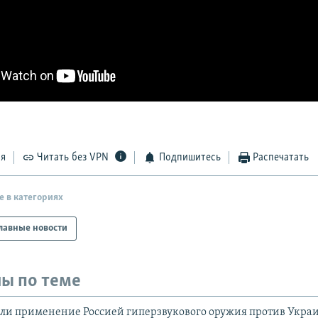
ся
Читать без VPN
Подпишитесь
Распечатать
е в категориях
лавные новости
ы по теме
ли применение Россией гиперзвукового оружия против Укра