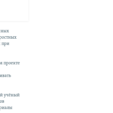
учных
оростных
х при
м проекте
ивать
ий учёный
ов
ериалы