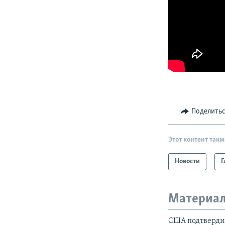
Поделить
Этот контент такж
Новости
Г
Материал
США подтверди