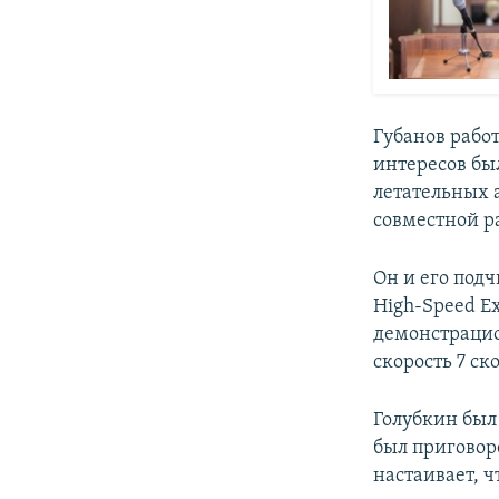
Губанов работ
интересов бы
летательных 
совместной р
Он и его под
High-Speed Exp
демонстрацио
скорость 7 ск
Голубкин был
был приговор
настаивает, 