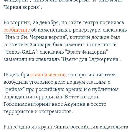
Фандорин", "Инь и Ян. Белая версия" и "Инь и Ян.
Чёрная версия".
Во вторник, 26 декабря, на сайте театра появилось
сообщение
об изменениях в репертуаре: спектакль
"Инь и Ян. Черная версия", который должен был
состояться 3 января, был заменен на спектакль
"Чехов-GALA"; спектакль "Эраст Фандорин"
заменили на спектакль "Цветы для Элджернона".
18 декабря
стало известно
, что против писателя
возбудили уголовное дело по двум статьям: о
"фейках" про российскую армию и о публичном
оправдании терроризма. В этот же день
Росфинмониторинг внес Акунина в реестр
террористов и экстремистов.
Ранее одно из крупнейших российских издательств