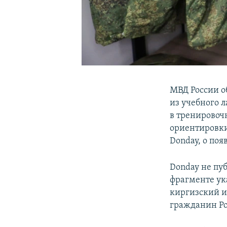
МВД России о
из учебного 
в тренировоч
ориентировки
Donday, о по
Donday не пу
фрагменте ук
киргизский и
гражданин Ро