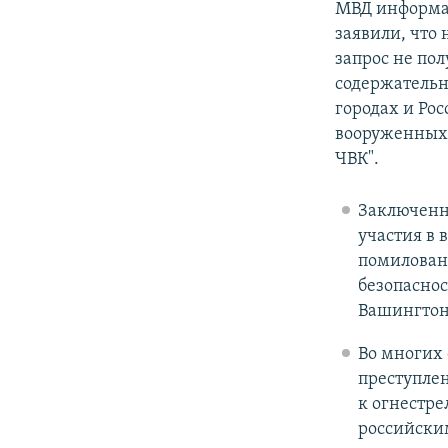
МВД информац
заявили, что
запрос не по
содержательн
городах и Ро
вооруженных 
ЧВК".
Заключенны
участия в 
помиловани
безопаснос
Вашингтона
Во многих 
преступлен
к огнестре
российски