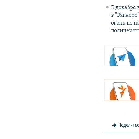
В декабре 
в "Вагнер
огонь по п
полицейск
Поделить