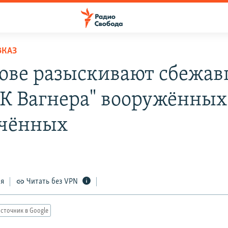
ВКАЗ
тове разыскивают сбежа
ВК Вагнера" вооружённых
чённых
ся
Читать без VPN
сточник в Google