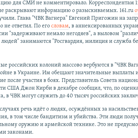
ию для СМИ не комментировало. Корреспондентам 1r
 не раскрывают информацию о разыскиваемых. 161.ru
о
лучили. Глава "ЧВК Вагнера" Евгений Пригожин на зап
о не ответил. По его
словам
, в аннексированных укра
ссии "задерживают немало негодяев", а выловом "разли
людей" занимаются "Росгвардия, милиция и служба б
е российских колоний массово вербуются в "ЧВК Вагн
войне в Украине. Им обещают значительные выплаты 
е после участия в боях. Представитель Совета нацио
ти США Джон Кирби в декабре сообщил, что, по оценк
, в ЧВК могут служить до 40 тысяч российских заклю
случаях речь идёт о людях, осуждённых за насильств
ия, в том числе бандитизм и убийства. Эти люди полу
льному оружию и армейской технике. Это не предусм
ми законами.