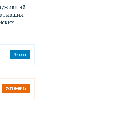
луживший
открывший
ийских
Читать
Установить