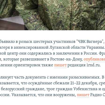
бъявило в розыск шестерых участников "ЧВК Вагнера"
лагеря в аннексированной Луганской области Украины
ной центр они содержались в заключении в России. Ф
, которые развешивают в Ростове-на-Дону,
опубликов
явлении ориентировок также
пишет
редакция 1rnd.ru.
бликует часть документа с именами разыскиваемых. 
азывается, что осуждённые сбежали 21–22 декабря, сре
 белорусский граждане, трое граждан Узбекистана и 
ссии. Указывается, что они вооружены,
пишет
Радио С