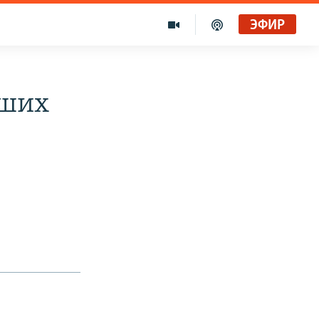
ЭФИР
вших