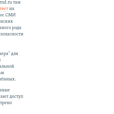
nd.ru там
твет
на
рос СМИ
инских
чного рода
езопасности
ера" для
и
нальной
ам
чённых.
енные
чают доступ
отрено