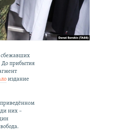
, сбежавших
. До прибытия
рагмент
ало
издание
В приведённом
ди них –
один
вобода.