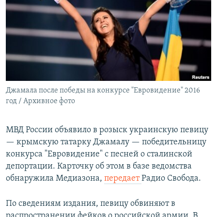
РАСПИСАНИЕ ВЕЩАНИЯ
ПОДПИШИТЕСЬ НА РАССЫЛКУ
СОЦИАЛЬНЫЕ СЕТИ
Джамала после победы на конкурсе "Евровидение" 2016
год / Архивное фото
Все сайты РСЕ/РС
МВД России объявило в розыск украинскую певицу
— крымскую татарку Джамалу — победительницу
конкурса "Евровидение" с песней о сталинской
депортации. Карточку об этом в базе ведомства
обнаружила Медиазона,
передает
Радио Свобода.
По сведениям издания, певицу обвиняют в
распространении фейков о российской армии. В