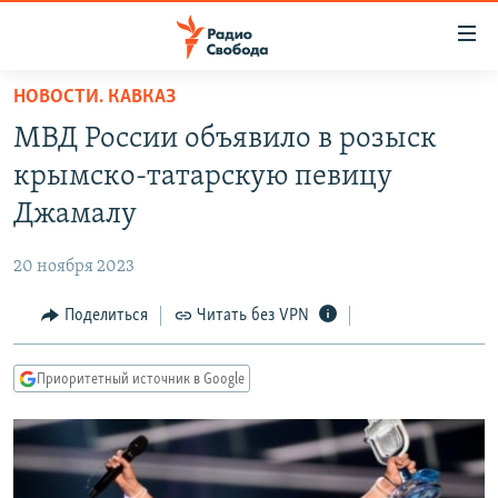
Ссылки
для
упрощенного
НОВОСТИ. КАВКАЗ
ПРОГРАММЫ
доступа
МВД России объявило в розыск
ПОДКАСТЫ
Вернуться
крымско-татарскую певицу
к
АВТОРСКИЕ ПРОЕКТЫ
Джамалу
основному
ЦИТАТЫ СВОБОДЫ
содержанию
20 ноября 2023
Вернутся
МНЕНИЯ
к
Поделиться
Читать без VPN
КУЛЬТУРА
главной
навигации
IDEL.РЕАЛИИ
Приоритетный источник в Google
Вернутся
КАВКАЗ.РЕАЛИИ
к
СЕВЕР.РЕАЛИИ
поиску
СИБИРЬ.РЕАЛИИ