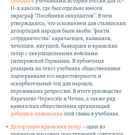
скандал
с учебниками истории России для 10–
11-х классов, где был отдельно внесен
параграф "Пособники оккупантов". В нем
утверждалось, что основанием для сталинских
депортаций народов были якобы "факты
сотрудничества" карачаевцев, калмыков,
чеченцев, ингушей, балкарцев и крымских
татар с оккупационными войсками
гитлеровской Германии. В публичных
реакциях на текст учебника общественники
подчеркивали его недостоверность и
оскорбительный тон для народов,
переживших репрессии. В итоге руководство
Карачаево-Черкесии и Чечни, а также ряд
кавказских общественных организаций
добились изменения
этой главы в учебнике.
Депортация крымских татар
– один из
примеров массовых преступлений советского