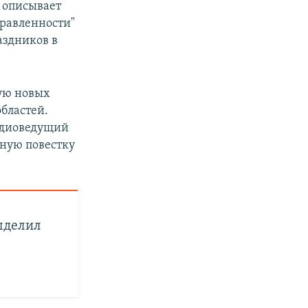
– описывает
равленности"
аздников в
ую новых
бластей.
радиоведущий
ную повестку
ыделил