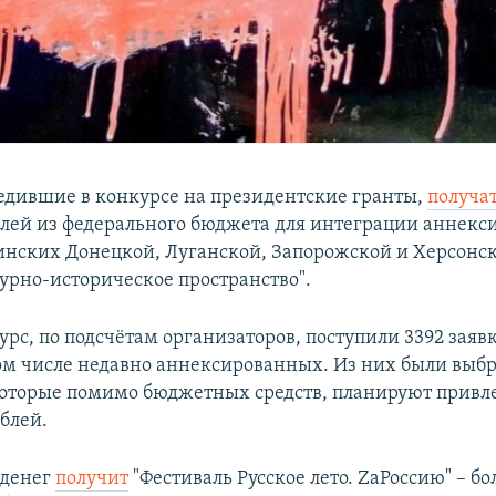
едившие в конкурсе на президентские гранты,
получа
лей из федерального бюджета для интеграции аннек
инских Донецкой, Луганской, Запорожской и Херсонск
турно-историческое пространство".
урс, по подсчётам организаторов, поступили 3392 заяв
том числе недавно аннексированных. Из них были выб
которые помимо бюджетных средств, планируют привле
блей.
 денег
получит
"Фестиваль Русское лето. ZaРоссию" – бо