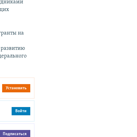
рудниками
ущих
гранты на
о развитию
дерального
Установить
Войти
Подписаться