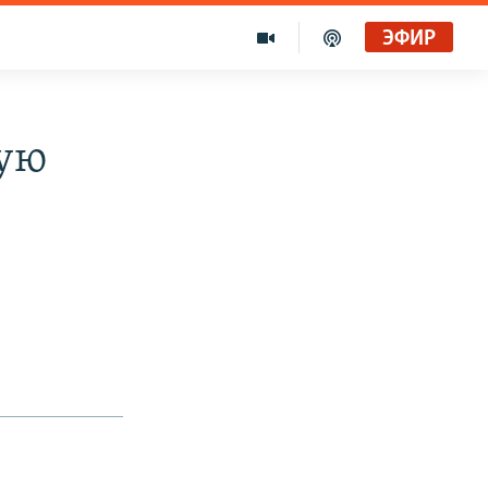
ЭФИР
ную