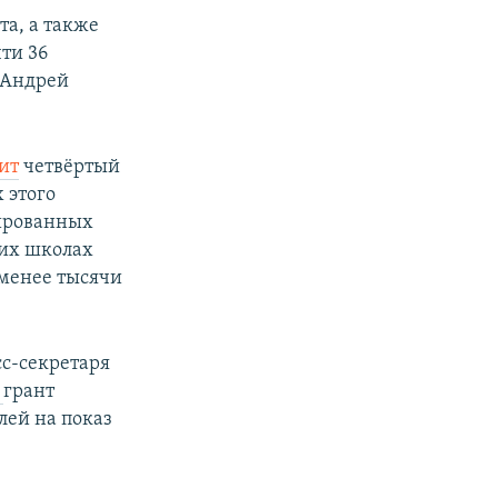
та, а также
ти 36
е Андрей
ит
четвёртый
 этого
сированных
 их школах
 менее тысячи
сс-секретаря
а
грант
лей на показ