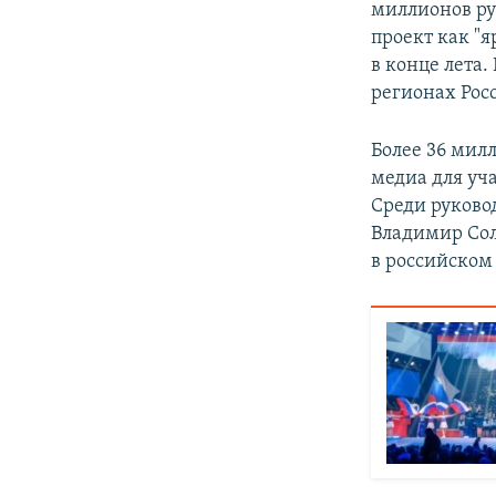
миллионов ру
проект как "
в конце лета
регионах Рос
Более 36 мил
медиа для уч
Среди руково
Владимир Сол
в российском