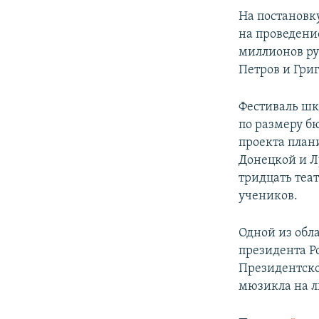
На постановку
на проведени
миллионов руб
Петров и Григ
Фестиваль шк
по размеру б
проекта план
Донецкой и Л
тридцать теа
учеников.
Одной из обл
президента Р
Президентско
мюзикла на л