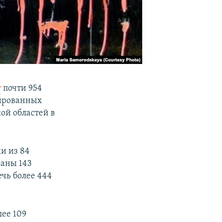
т
почти 954
сированных
ой областей в
ки из 84
раны 143
чь более 444
лее 109