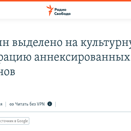
лн выделено на культур
рацию аннексированных
нов
ся
Читать без VPN
сточник в Google