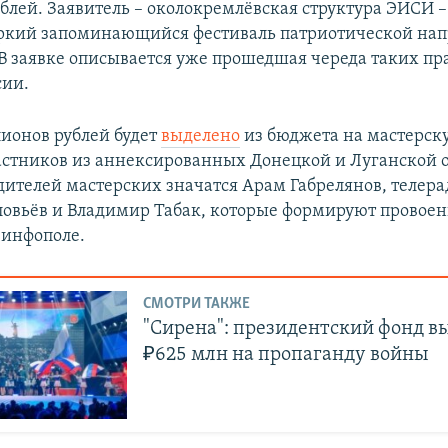
блей. Заявитель – околокремлёвская структура ЭИСИ 
яркий запоминающийся фестиваль патриотической нап
. В заявке описывается уже прошедшая череда таких пр
сии.
лионов рублей будет
выделено
из бюджета на мастерск
астников из аннексированных Донецкой и Луганской о
дителей мастерских значатся Арам Габрелянов, теле
овьёв и Владимир Табак, которые формируют провоен
 инфополе.
СМОТРИ ТАКЖЕ
"Сирена": президентский фонд в
₽625 млн на пропаганду войны