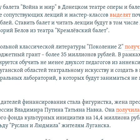
 балета "Война и мир" в Донецком театре оперы и бале
е сопутствующих лекций и мастер-классов
выделят
поч
лей. Ставить балет и читать лекции будут в том числ
орий Белов из театра "Кремлёвский балет".
ольной классической литературы "Поколение Z"
получ
юджетный грант – более 35 миллионов рублей. В рамках
ируется обучить не менее двухсот педагогов из аннек
уганской областей театральному искусству и создать в
тральных лабораторий, в которых будут заниматься не
адателей финансирования стала фигуристка, жена пре
оссии Владимира Путина Татьяна Навка. Она
получил
го фонда культурных инициатив на 14,4 миллиона руб
ьду "Руслан и Людмила" жителям Луганска.