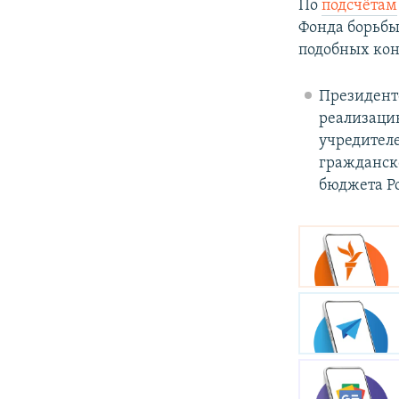
По
подсчётам
Фонда борьбы
подобных кон
Президент
реализацию
учредителе
гражданск
бюджета Р