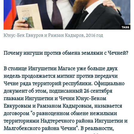
РАСПИСАНИЕ ВЕЩАНИЯ
ПОДПИШИТЕСЬ НА РАССЫЛКУ
СОЦИАЛЬНЫЕ СЕТИ
Юнус-Бек Евкуров и Рамзан Кадыров, 2016 год
Почему ингуши против обмена землями с Чечней?
В столице Ингушетии Магасе уже больше двух
Все сайты РСЕ/РС
недель продолжается митинг против передачи
Чечне ряда территорий республики. Официально
документ об этом, подписанный 26 сентября
главами Ингушетии и Чечни Юнус-Беком
Евкуровым и Рамзаном Кадыровым, называется
договором "о равноценном обмене нежилыми
территориями Надтеречного района Ингушетии и
Малгобекского района Чечни". В реальности,