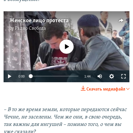
Женское лицо протеста
by
Радио Свобода
No media source currently available
0:00
1:44
Скачать медиафайл
– В то же время земли, которые передаются сейчас
Чечне, не заселены. Чем же они, в свою очередь,
так важны для ингушей – помимо того, о чем вы
уже сказали?