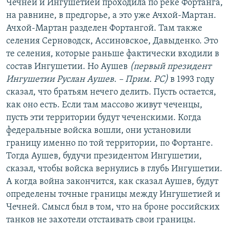
Чечней и Ингушетией проходила по реке Фортанга,
на равнине, в предгорье, а это уже Ачхой-Мартан.
Ачхой-Мартан разделен Фортангой. Там также
селения Серноводск, Ассиновское, Давыденко. Это
те селения, которые раньше фактически входили в
состав Ингушетии. Но Аушев
(первый президент
Ингушетии Руслан Аушев. – Прим. РС)
в 1993 году
сказал, что братьям нечего делить. Пусть остается,
как оно есть. Если там массово живут чеченцы,
пусть эти территории будут чеченскими. Когда
федеральные войска вошли, они установили
границу именно по той территории, по Фортанге.
Тогда Аушев, будучи президентом Ингушетии,
сказал, чтобы войска вернулись в глубь Ингушетии.
А когда война закончится, как сказал Аушев, будут
определены точные границы между Ингушетией и
Чечней. Смысл был в том, что на броне российских
танков не захотели отстаивать свои границы.