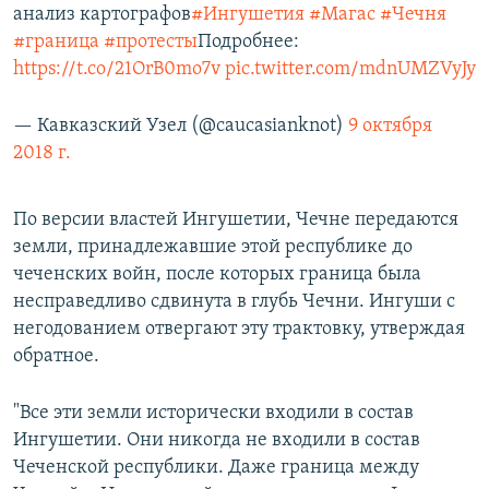
анализ картографов
#Ингушетия
#Магас
#Чечня
#граница
#протесты
Подробнее:
https://t.co/21OrB0mo7v
pic.twitter.com/mdnUMZVyJy
— Кавказский Узел (@caucasianknot)
9 октября
2018 г.
По версии властей Ингушетии, Чечне передаются
земли, принадлежавшие этой республике до
чеченских войн, после которых граница была
несправедливо сдвинута в глубь Чечни. Ингуши с
негодованием отвергают эту трактовку, утверждая
обратное.
"Все эти земли исторически входили в состав
Ингушетии. Они никогда не входили в состав
Чеченской республики. Даже граница между