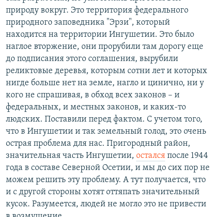
природу вокруг. Это территория федерального
природного заповедника "Эрзи", который
находится на территории Ингушетии. Это было
наглое вторжение, они прорубили там дорогу еще
до подписания этого соглашения, вырубили
реликтовые деревья, которым сотни лет и которых
нигде больше нет на земле, нагло и цинично, ни у
кого не спрашивая, в обход всех законов – и
федеральных, и местных законов, и каких-то
людских. Поставили перед фактом. С учетом того,
что в Ингушетии и так земельный голод, это очень
острая проблема для нас. Пригородный район,
значительная часть Ингушетии,
остался
после 1944
года в составе Северной Осетии, и мы до сих пор не
можем решить эту проблему. А тут получается, что
и с другой стороны хотят оттяпать значительный
кусок. Разумеется, людей не могло это не привести
в возмущение.