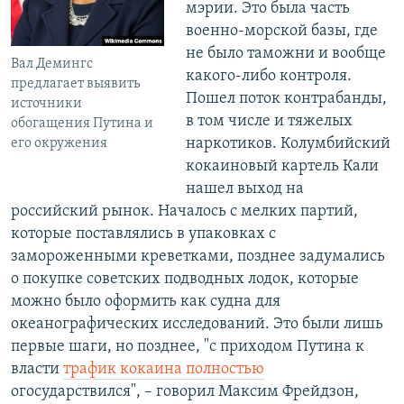
мэрии. Это была часть
военно-морской базы, где
не было таможни и вообще
Вал Демингс
какого-либо контроля.
предлагает выявить
Пошел поток контрабанды,
источники
в том числе и тяжелых
обогащения Путина и
наркотиков. Колумбийский
его окружения
кокаиновый картель Кали
нашел выход на
российский рынок. Началось с мелких партий,
которые поставлялись в упаковках с
замороженными креветками, позднее задумались
о покупке советских подводных лодок, которые
можно было оформить как судна для
океанографических исследований. Это были лишь
первые шаги, но позднее, "с приходом Путина к
власти
трафик кокаина полностью
огосударствился", – говорил Максим Фрейдзон,