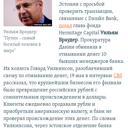
Эстонии с просьбой
проверить транзакции,
связанные с Danske Bank,
подал
глава фонда
Уильям Браудер:
Hermitage Capital
Уильям
"Путин – самый
Браудер
. Прокуратура
богатый человек в
Дании обвинила в
мире"
отмывании денег 10
бывших менеджеров банка.
Их коллега Говард Уилкинсон, разоблачивший
схему по отмыванию денег, 19 мая в интервью
CBS
рассказал, что крупнейшим бизнесом его филиала
было превращение российских рублей с
сомнительным происхождением в доллары.
Клиенты ежедневно продавали рубли и
приобретали американскую валюту, и банк не
проверял происхождение этих денег. По словам
Уилкинсона, через эстонское отделение банка