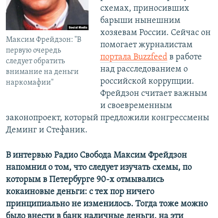
схемах, приносивших
барыши нынешним
хозяевам России. Сейчас он
Максим Фрейдзон: "В
помогает журналистам
первую очередь
портала Buzzfeed
в работе
следует обратить
над расследованием о
внимание на деньги
российской коррупции.
наркомафии"
Фрейдзон считает важным
и своевременным
законопроект, который предложили конгрессмены
Деминг и Стефаник.
В интервью Радио Свобода Максим Фрейдзон
напомнил о том, что следует изучать схемы, по
которым в Петербурге 90-х отмывались
кокаиновые деньги: с тех пор ничего
принципиально не изменилось. Тогда тоже можно
было внести в банк наличные деньги, на эти