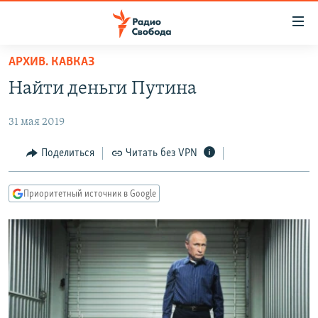
Ссылки
для
упрощенного
АРХИВ. КАВКАЗ
ПРОГРАММЫ
доступа
Найти деньги Путина
ПОДКАСТЫ
Вернуться
к
31 мая 2019
АВТОРСКИЕ ПРОЕКТЫ
основному
ЦИТАТЫ СВОБОДЫ
Поделиться
Читать без VPN
содержанию
Вернутся
МНЕНИЯ
к
Приоритетный источник в Google
КУЛЬТУРА
главной
навигации
IDEL.РЕАЛИИ
Вернутся
КАВКАЗ.РЕАЛИИ
к
СЕВЕР.РЕАЛИИ
поиску
СИБИРЬ.РЕАЛИИ