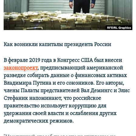
РАСПИСАНИЕ ВЕЩАНИЯ
ПОДПИШИТЕСЬ НА РАССЫЛКУ
СОЦИАЛЬНЫЕ СЕТИ
Как возникли капиталы президента России
В феврале 2019 года в Конгресс США был внесен
законопроект
, предписывающий американской
Все сайты РСЕ/РС
разведке собирать данные о финансовых активах
Владимира Путина и его союзников. Его авторы,
члены Палаты представителей​ Вал Демингc и Элис
Стефаник напоминают, что российское
правительство использует коррупцию для
удержания своей власти и ослабления других
демократических режимов.