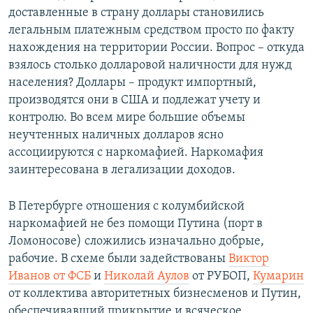
доставленные в страну доллары становились
легальным платежным средством просто по факту
нахождения на территории России. Вопрос – откуда
взялось столько долларовой наличности для нужд
населения? Доллары – продукт импортный,
производятся они в США и подлежат учету и
контролю. Во всем мире большие объемы
неучтенных наличных долларов ясно
ассоциируются с наркомафией. Наркомафия
заинтересована в легализации доходов.
В Петербурге отношения с колумбийской
наркомафией не без помощи Путина (порт в
Ломоносове) сложились изначально добрые,
рабочие. В схеме были задействованы
Виктор
Иванов от ФСБ
и
Николай Аулов
от РУБОП,
Кумарин
от коллектива авторитетных бизнесменов и Путин,
обеспечивавший прикрытие и всяческое