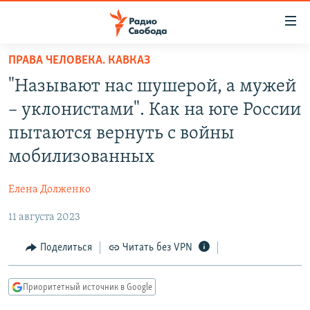
Ссылки
для
упрощенного
ПРАВА ЧЕЛОВЕКА. КАВКАЗ
ПРОГРАММЫ
доступа
"Называют нас шушерой, а мужей
ПОДКАСТЫ
Вернуться
– уклонистами". Как на юге России
к
АВТОРСКИЕ ПРОЕКТЫ
пытаются вернуть с войны
основному
ЦИТАТЫ СВОБОДЫ
содержанию
мобилизованных
Вернутся
МНЕНИЯ
к
Елена Долженко
КУЛЬТУРА
главной
11 августа 2023
навигации
IDEL.РЕАЛИИ
Вернутся
КАВКАЗ.РЕАЛИИ
Поделиться
Читать без VPN
к
СЕВЕР.РЕАЛИИ
поиску
Приоритетный источник в Google
СИБИРЬ.РЕАЛИИ