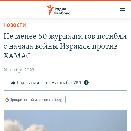
Ссылки
для
упрощенного
НОВОСТИ
ПРОГРАММЫ
доступа
Не менее 50 журналистов погибли
ПОДКАСТЫ
Вернуться
с начала войны Израиля против
к
АВТОРСКИЕ ПРОЕКТЫ
ХАМАС
основному
ЦИТАТЫ СВОБОДЫ
содержанию
21 ноября 2023
Вернутся
МНЕНИЯ
к
Поделиться
Читать без VPN
КУЛЬТУРА
главной
навигации
IDEL.РЕАЛИИ
Приоритетный источник в Google
Вернутся
КАВКАЗ.РЕАЛИИ
к
СЕВЕР.РЕАЛИИ
поиску
СИБИРЬ.РЕАЛИИ