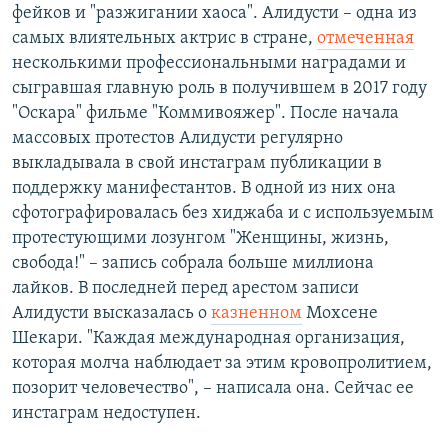
фейков и "разжигании хаоса". Алидусти – одна из
самых влиятельных актрис в стране,
отмеченная
несколькими профессиональными наградами и
сыгравшая главную роль в получившем в 2017 году
"Оскара" фильме "Коммивояжер". После начала
массовых протестов Алидусти регулярно
выкладывала в свой инстаграм публикации в
поддержку манифестантов. В одной из них она
сфотографировалась без хиджаба и с используемым
протестующими лозунгом "Женщины, жизнь,
свобода!" – запись собрала больше миллиона
лайков. В последней перед арестом записи
Алидусти высказалась о
казненном
Мохсене
Шекари. "Каждая международная организация,
которая молча наблюдает за этим кровопролитием,
позорит человечество", – написала она. Сейчас ее
инстаграм недоступен.