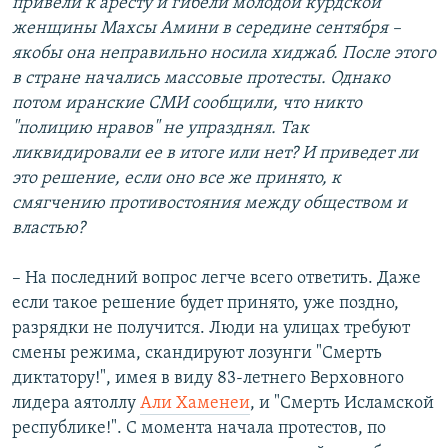
привели к аресту и гибели молодой курдской
женщины Махсы Амини в середине сентября –
якобы она неправильно носила хиджаб. После этого
в стране начались массовые протесты. Однако
потом иранские СМИ сообщили, что никто
"полицию нравов" не упразднял. Так
ликвидировали ее в итоге или нет? И приведет ли
это решение, если оно все же принято, к
смягчению противостояния между обществом и
властью?
– На последний вопрос легче всего ответить. Даже
если такое решение будет принято, уже поздно,
разрядки не получится. Люди на улицах требуют
смены режима, скандируют лозунги "Смерть
диктатору!", имея в виду 83-летнего Верховного
лидера аятоллу
Али Хаменеи
, и "Смерть Исламской
республике!". С момента начала протестов, по