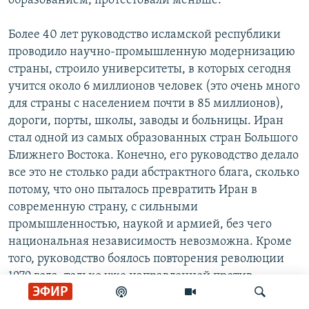
образованием, протестовали меньше.
Более 40 лет руководство исламской республики
проводило научно-промышленную модернизацию
страны, строило университеты, в которых сегодня
учится около 6 миллионов человек (это очень много
для страны с населением почти в 85 миллионов),
дороги, порты, школы, заводы и больницы. Иран
стал одной из самых образованных стран Большого
Ближнего Востока. Конечно, его руководство делало
все это не столько ради абстрактного блага, сколько
потому, что оно пыталось превратить Иран в
современную страну, с сильными
промышленностью, наукой и армией, без чего
национальная независимость невозможна. Кроме
того, руководство боялось повторения революции
1979 года, только уже направленной против
ЭФИР
духовенства, поэтому оно развивало социальные