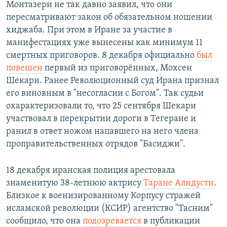
Монтазери не так давно заявил, что они
пересматривают закон об обязательном ношении
хиджаба. При этом в Иране за участие в
манифестациях уже вынесены как минимум 11
смертных приговоров. 8 декабря официально
был
повешен
первый из приговорённых, Мохсен
Шекари. Ранее Революционный суд Ирана признал
его виновным в "несогласии с Богом". Так судьи
охарактеризовали то, что 25 сентября Шекари
участвовал в перекрытии дороги в Тегеране и
ранил в ответ ножом напавшего на него члена
проправительственных отрядов "Басиджи".
18 декабря иранская полиция арестовала
знаменитую 38-летнюю актрису
Таране Алидусти
.
Близкое к военизированному Корпусу стражей
исламской революции (КСИР) агентство "Тасним"
сообщило, что она
подозревается
в публикации