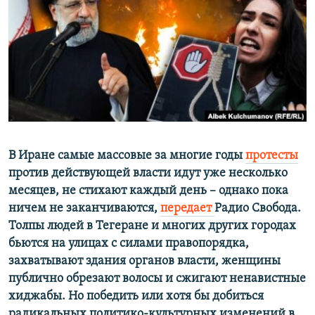
РАСПИСАНИЕ ВЕЩАНИЯ
ПОДПИШИТЕСЬ НА РАССЫЛКУ
СОЦИАЛЬНЫЕ СЕТИ
В Иране самые массовые за многие годы
протесты
Все сайты РСЕ/РС
против действующей власти идут уже несколько
месяцев, не стихают каждый день – однако пока
ничем не заканчиваются,
передает
Радио Свобода.
Толпы людей в Тегеране и многих других городах
бьются на улицах с силами правопорядка,
захватывают здания органов власти, женщины
публично обрезают волосы и сжигают ненавистные
хиджабы. Но победить или хотя бы добиться
радикальных политико-культурных изменений в