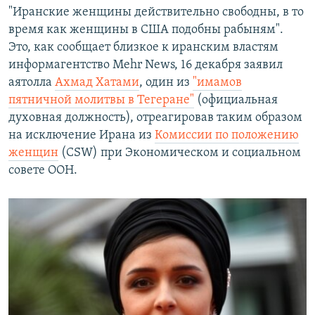
"Иранские женщины действительно свободны, в то
время как женщины в США подобны рабыням".
Это, как сообщает близкое к иранским властям
информагентство Mehr News, 16 декабря заявил
аятолла
Ахмад Хатами
, один из
"имамов
пятничной молитвы в Тегеране"
(официальная
духовная должность), отреагировав таким образом
на исключение Ирана из
Комиссии по положению
женщин
(CSW) при Экономическом и социальном
совете ООН.