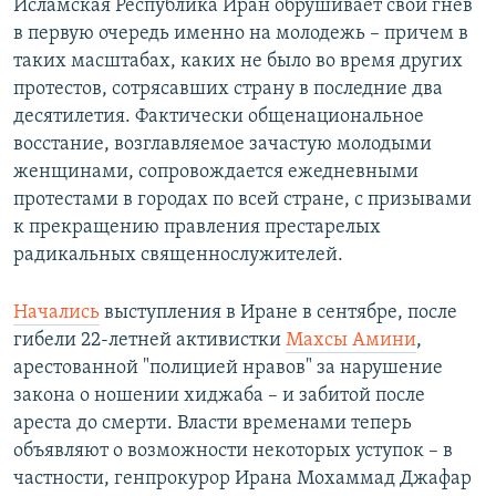
Исламская Республика Иран обрушивает свой гнев
в первую очередь именно на молодежь – причем в
таких масштабах, каких не было во время других
протестов, сотрясавших страну в последние два
десятилетия. Фактически общенациональное
восстание, возглавляемое зачастую молодыми
женщинами, сопровождается ежедневными
протестами в городах по всей стране, с призывами
к прекращению правления престарелых
радикальных священнослужителей.
Начались
выступления в Иране в сентябре, после
гибели 22-летней активистки
Махсы Амини
,
арестованной "полицией нравов" за нарушение
закона о ношении хиджаба – и забитой после
ареста до смерти. Власти временами теперь
объявляют о возможности некоторых уступок – в
частности, генпрокурор Ирана Мохаммад Джафар