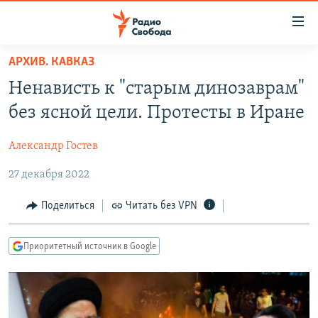
Ссылки
для
упрощенного
АРХИВ. КАВКАЗ
ПРОГРАММЫ
доступа
Ненависть к "старым динозаврам"
ПОДКАСТЫ
Вернуться
без ясной цели. Протесты в Иране
к
АВТОРСКИЕ ПРОЕКТЫ
основному
Александр Гостев
ЦИТАТЫ СВОБОДЫ
содержанию
Вернутся
27 декабря 2022
МНЕНИЯ
к
КУЛЬТУРА
Поделиться
Читать без VPN
главной
навигации
IDEL.РЕАЛИИ
Вернутся
Приоритетный источник в Google
КАВКАЗ.РЕАЛИИ
к
СЕВЕР.РЕАЛИИ
поиску
СИБИРЬ.РЕАЛИИ