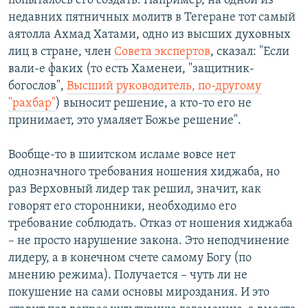
попыталось его создать. Например, на одной из
недавних пятничных молитв в Тегеране тот самый
аятолла Ахмад Хатами, одно из высших духовных
лиц в стране, член
Совета экспертов
, сказал: "Если
вали-е факих (то есть Хаменеи, "защитник-
богослов",
Высший руководитель, по-другому
"рахбар"
) выносит решение, а кто-то его не
принимает, это умаляет Божье решение".
Вообще-то в шиитском исламе вовсе нет
однозначного требования ношения хиджаба, но
раз Верховный лидер так решил, значит, как
говорят его сторонники, необходимо его
требование соблюдать. Отказ от ношения хиджаба
– не просто нарушение закона. Это неподчинение
лидеру, а в конечном счете самому Богу (по
мнению режима). Получается – чуть ли не
покушение на сами основы мироздания. И это