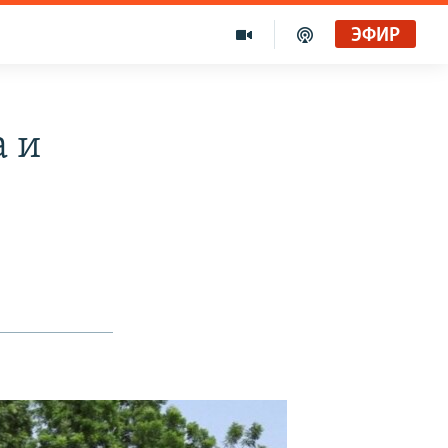
ЭФИР
а и