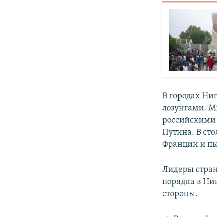
В городах Ни
лозунгами. М
российскими 
Путина. В ст
Франции и пы
Лидеры стра
порядка в Ни
стороны.