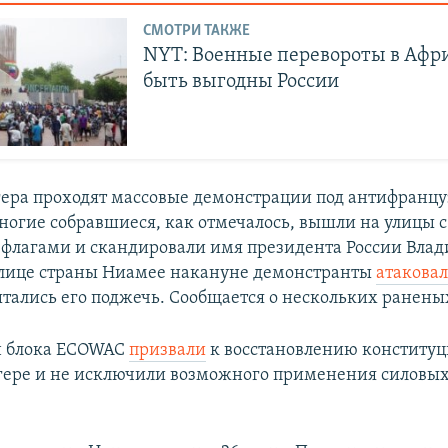
СМОТРИ ТАКЖЕ
NYT: Военные перевороты в Афр
быть выгодны России
гера проходят массовые демонстрации под антифранц
ногие собравшиеся, как отмечалось, вышли на улицы с
флагами и скандировали имя президента России Вла
олице страны Ниамее накануне демонстранты
атакова
тались его поджечь. Сообщается о нескольких ранены
н блока ECOWAC
призвали
к восстановлению конститу
гере и не исключили возможного применения силовых