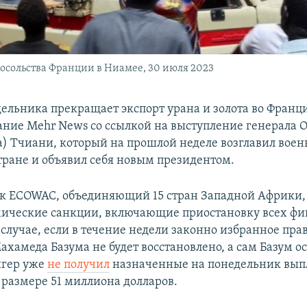
осольства Франции в Ниамее, 30 июля 2023
дельника прекращает экспорт урана и золота во Франц
ние Mehr News со ссылкой на выступление генерала 
) Тчиани, который на прошлой неделе возглавил вое
стране и объявил себя новым президентом.
к ECOWAC, объединяющий 15 стран Западной Африки,
ические санкции, включающие приостановку всех ф
 случае, если в течение недели законно избранное пра
хамеда Базума не будет восстановлено, а сам Базум о
игер уже
не получил
назначенные на понедельник вып
 размере 51 миллиона долларов.