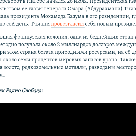
реворот в Нигере начался 26 июля. Президентская гв
ельством её главы генерала Омара (Абдурахмана) Тчи
ала президента Мохамеда Базума в его резиденции, г
по сей день. Тчиани
провозгласил
себя новым президе
вшая французская колония, одна из беднейших стран 
жегодно получала около 2 миллиардов долларов между
и этом страна богата природными ресурсами, на её 
 около семи процентов мировых запасов урана. Также
я золото, редкоземельные металлы, разведаны место
за.
ти Радио Свобода: