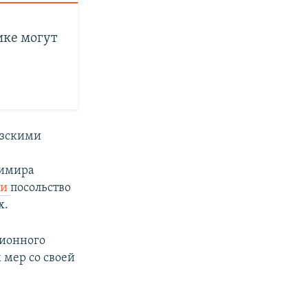
ике могут
узскими
димира
ли
посольство
х.
ционного
 мер со своей