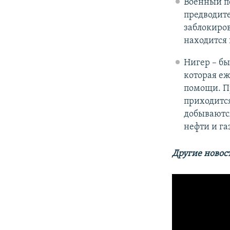
Военный пе
предводит
заблокиров
находится 
Нигер – бы
которая е
помощи. Пр
приходится
добываютс
нефти и га
Другие новос