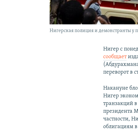
Нигерская полиция и демонстранты у п
Нигер с поне
сообщает
изда
(Абдурахмана
переворот в 
Накануне бло
Нигер эконом
транзакций в
президента Ма
частности, Н
облигациям в