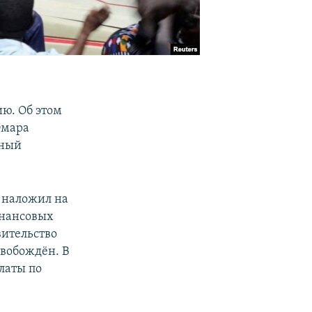
ию. Об этом
Омара
нный
 наложил на
инансовых
вительство
свобождён. В
латы по