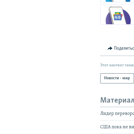
Поделить
Этот контент такж
Новости - мир
Материал
Лидер переворо
США пока не ви