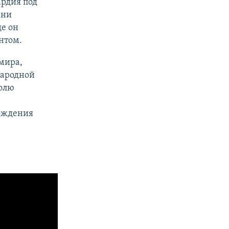
ардия под
ани
де он
нтом.
мира,
народной
долю
рождения