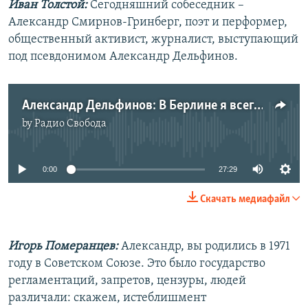
Иван Толстой:
Сегодняшний собеседник –
Александр Смирнов-Гринберг, поэт и перформер,
общественный активист, журналист, выступающий
под псевдонимом Александр Дельфинов.
Александр Дельфинов: В Берлине я всегда знаю, когда перехожу с "востока" на "запад"
by
Радио Свобода
No media source currently available
0:00
27:29
Скачать медиафайл
Игорь Померанцев:
Александр, вы родились в 1971
году в Советском Союзе. Это было государство
регламентаций, запретов, цензуры, людей
различали: скажем, истеблишмент