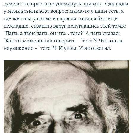
сумели это просто не упомянуть при мне. Однажды
у меня возник этот вопрос: мама-то у папы есть, а
где же папа у папы? Я спросил, когда я был еще
помладше, страшно вдруг испугавшись этой темы:
"Папа, а твой папа, он что… того?" А папа сказал:
"Как ты можешь так говорить – "того"?! Что это за
неуважение – "того"?!" И ушел. И не ответил.