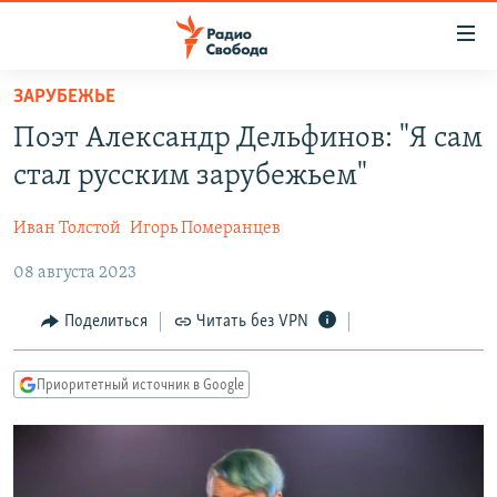
Ссылки
для
упрощенного
ЗАРУБЕЖЬЕ
ПРОГРАММЫ
доступа
Поэт Александр Дельфинов: "Я сам
ПОДКАСТЫ
Вернуться
стал русским зарубежьем"
к
АВТОРСКИЕ ПРОЕКТЫ
основному
Иван Толстой
Игорь Померанцев
ЦИТАТЫ СВОБОДЫ
содержанию
Вернутся
08 августа 2023
МНЕНИЯ
к
КУЛЬТУРА
Поделиться
Читать без VPN
главной
навигации
IDEL.РЕАЛИИ
Вернутся
Приоритетный источник в Google
КАВКАЗ.РЕАЛИИ
к
СЕВЕР.РЕАЛИИ
поиску
СИБИРЬ.РЕАЛИИ