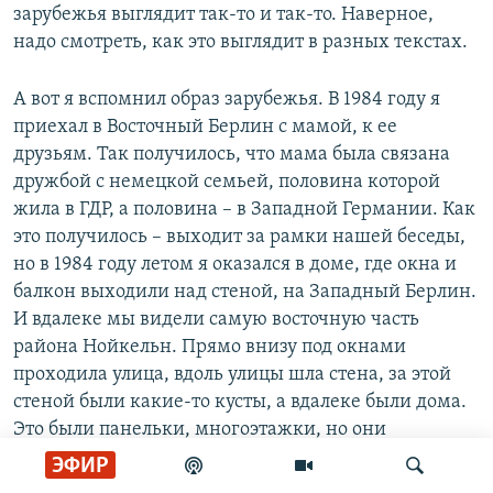
зарубежья выглядит так-то и так-то. Наверное,
надо смотреть, как это выглядит в разных текстах.
А вот я вспомнил образ зарубежья. В 1984 году я
приехал в Восточный Берлин с мамой, к ее
друзьям. Так получилось, что мама была связана
дружбой с немецкой семьей, половина которой
жила в ГДР, а половина – в Западной Германии. Как
это получилось – выходит за рамки нашей беседы,
но в 1984 году летом я оказался в доме, где окна и
балкон выходили над стеной, на Западный Берлин.
И вдалеке мы видели самую восточную часть
района Нойкельн. Прямо внизу под окнами
проходила улица, вдоль улицы шла стена, за этой
стеной были какие-то кусты, а вдалеке были дома.
Это были панельки, многоэтажки, но они
отличались от советских потому, что были разного
ЭФИР
размера, несимметричные, у них были