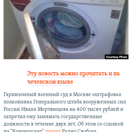
РАСПИСАНИЕ ВЕЩАНИЯ
ПОДПИШИТЕСЬ НА РАССЫЛКУ
СОЦИАЛЬНЫЕ СЕТИ
Все сайты РСЕ/РС
Эту новость можно прочитать и на
чеченском языке
Гарнизонный военный суд в Москве оштрафовал
полковника Генерального штаба вооруженных сил
России Ивана Мертвищева на 400 тысяч рублей и
запретил ему занимать государственные
должности в течение двух лет. Об этом со ссылкой
на "Коммерсант"
пишет
Радио Свобода.