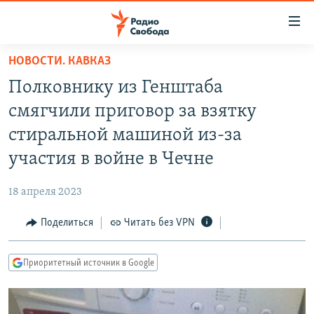
Ссылки
для
упрощенного
НОВОСТИ. КАВКАЗ
ПРОГРАММЫ
доступа
Полковнику из Генштаба
ПОДКАСТЫ
Вернуться
смягчили приговор за взятку
к
АВТОРСКИЕ ПРОЕКТЫ
стиральной машиной из-за
основному
ЦИТАТЫ СВОБОДЫ
содержанию
участия в войне в Чечне
Вернутся
МНЕНИЯ
к
18 апреля 2023
КУЛЬТУРА
главной
Поделиться
Читать без VPN
навигации
IDEL.РЕАЛИИ
Вернутся
КАВКАЗ.РЕАЛИИ
к
Приоритетный источник в Google
СЕВЕР.РЕАЛИИ
поиску
СИБИРЬ.РЕАЛИИ