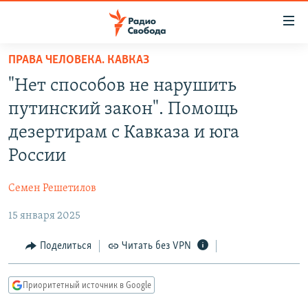
Ссылки
для
упрощенного
ПРАВА ЧЕЛОВЕКА. КАВКАЗ
ПРОГРАММЫ
доступа
"Нет способов не нарушить
ПОДКАСТЫ
Вернуться
путинский закон". Помощь
к
АВТОРСКИЕ ПРОЕКТЫ
дезертирам с Кавказа и юга
основному
ЦИТАТЫ СВОБОДЫ
содержанию
России
Вернутся
МНЕНИЯ
к
Семен Решетилов
КУЛЬТУРА
главной
15 января 2025
навигации
IDEL.РЕАЛИИ
Вернутся
КАВКАЗ.РЕАЛИИ
Поделиться
Читать без VPN
к
СЕВЕР.РЕАЛИИ
поиску
Приоритетный источник в Google
СИБИРЬ.РЕАЛИИ