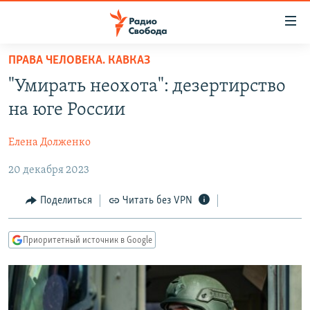
Ссылки
для
упрощенного
ПРАВА ЧЕЛОВЕКА. КАВКАЗ
ПРОГРАММЫ
доступа
"Умирать неохота": дезертирство
ПОДКАСТЫ
Вернуться
на юге России
к
АВТОРСКИЕ ПРОЕКТЫ
основному
Елена Долженко
ЦИТАТЫ СВОБОДЫ
содержанию
Вернутся
20 декабря 2023
МНЕНИЯ
к
КУЛЬТУРА
Поделиться
Читать без VPN
главной
навигации
IDEL.РЕАЛИИ
Вернутся
Приоритетный источник в Google
КАВКАЗ.РЕАЛИИ
к
СЕВЕР.РЕАЛИИ
поиску
СИБИРЬ.РЕАЛИИ