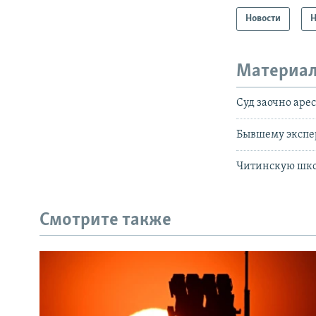
Новости
Н
Материал
Суд заочно аре
Бывшему экспер
Читинскую шко
Смотрите также