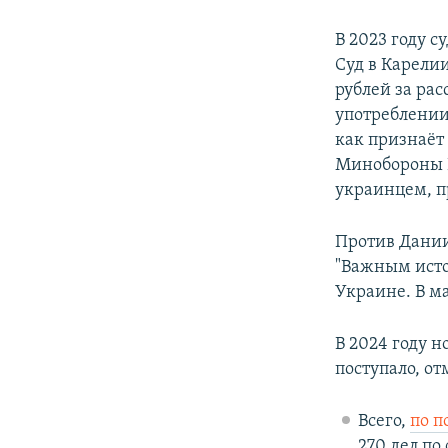
В 2023 году с
Суд в Карели
рублей за ра
употреблении
как признаёт
Минобороны Р
украинцем, п
Против Дании
"Важным исто
Украине. В ма
В 2024 году н
поступало, от
Всего,
по п
270 дел по