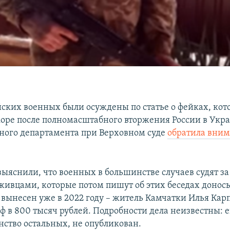
йских военных были осуждены по статье о фейках, кот
коре после полномасштабного вторжения России в Укра
ного департамента при Верховном суде
обратила вни
ыяснили, что военных в большинстве случаев судят за
уживцами, которые потом пишут об этих беседах донос
 вынесен уже в 2022 году – житель Камчатки Илья Кар
ф в 800 тысяч рублей. Подробности дела неизвестны: е
нство остальных, не опубликован.