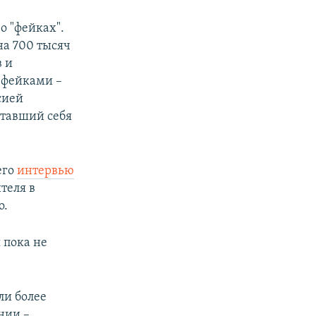
о "фейках".
на 700 тысяч
в и
 фейками –
сией
итавший себя
его
интервью
теля в
о.
 пока не
ли более
онии –