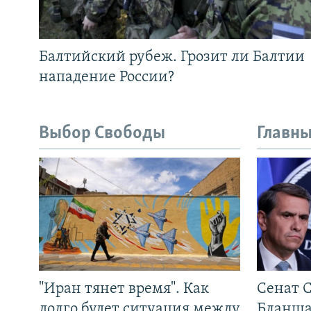
Балтийский рубеж. Грозит ли Балтии
нападение России?
Выбор Свободы
Главны
"Иран тянет время". Как
Сенат 
долго будет ситуация между
Бланша