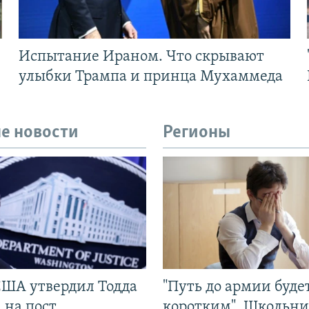
Испытание Ираном. Что скрывают
улыбки Трампа и принца Мухаммеда
е новости
Регионы
США утвердил Тодда
"Путь до армии буде
 на пост
коротким". Школьни