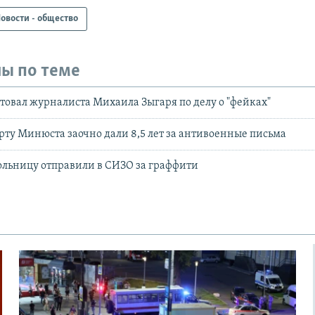
овости - общество
ы по теме
стовал журналиста Михаила Зыгаря по делу о "фейках"
ту Минюста заочно дали 8,5 лет за антивоенные письма
льницу отправили в СИЗО за граффити