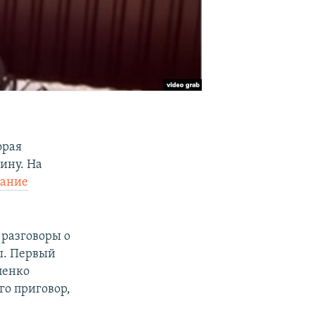
орая
ину. На
мание
 разговоры о
ы. Первый
пенко
го приговор,