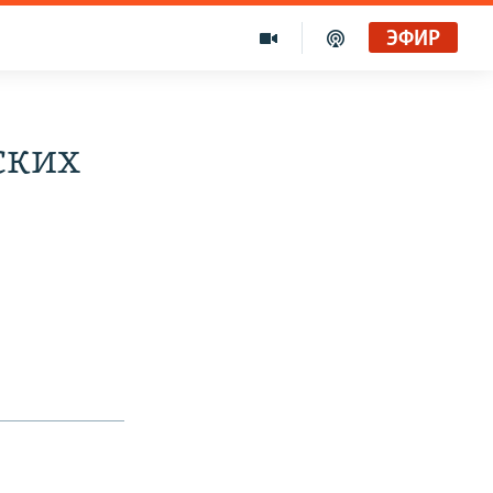
ЭФИР
ских