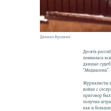
Даниил Фролкин
Десять росси
появилась вс
данные судеб
"Медиазона".
Журналисты в
войне с сосл
приговор был
получил штра
как и больши