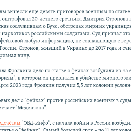
уды вынесли ещё девять приговоров военным по статье 
и оштрафовал 20-летнего срочника Дмитрия Стронова 
ссказ сослуживцам о Буче, обстрелах мирных украинце
 наркотиков российскими солдатами. Суд признал это
 фейковой любую информацию, не совпадающую с вер
оссии. Стронов, живший в Украине до 2017 года и сч
ризнал вину.
ла Фролкина дело по статье о фейках возбудили из-за 
риям", в котором он признался в убийстве мирного жи
рте 2023 года Фролкин получил 5,5 лет колонии условн
овых дел о "фейках" против российских военных в суды
мечает "Медиазона".
одсчётам
"ОВД-Инфо", с начала войны в России возбуди
 статье о "фейках". Самый большой срок – по 11 лет кол