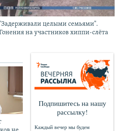
"Задерживали целыми семьями".
Гонения на участников хиппи-слёта
т
ков не