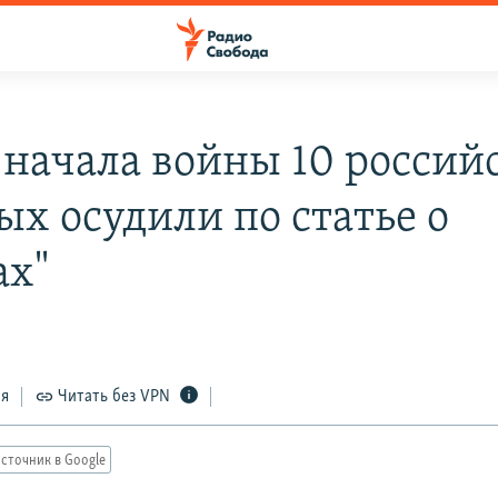
 начала войны 10 россий
ых осудили по статье о
ах"
ся
Читать без VPN
сточник в Google