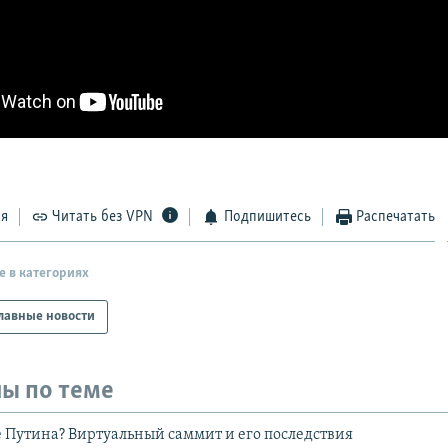
ся
Читать без VPN
Подпишитесь
Распечатать
е в категориях
лавные новости
ы по теме
Путина? Виртуальный саммит и его последствия