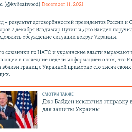
od (@kylieatwood)
December 11, 2021
д – результат договорённостей президентов России и 
оров 7 декабря Владимир Путин и Джо Байден поручи
должить обсуждение ситуации вокруг Украины.
го союзники по НАТО и украинские власти выражают т
упающей в последние недели информацией о том, что Р
а вблизи границ с Украиной примерно сто тысяч своих
щих.
СМОТРИ ТАКЖЕ
Джо Байден исключил отправку 
для защиты Украины