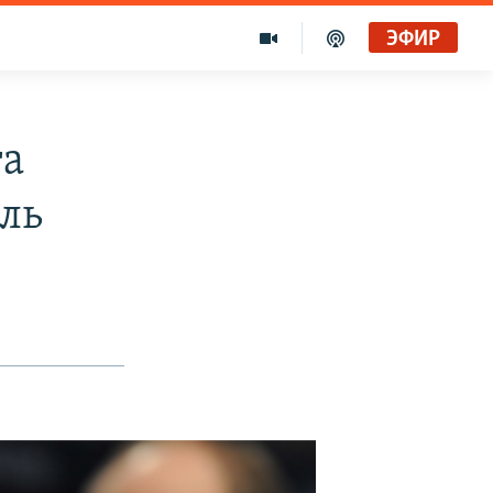
ЭФИР
та
ель