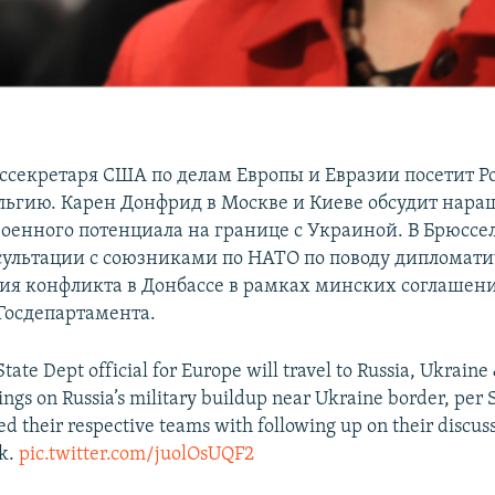
секретаря США по делам Европы и Евразии посетит Р
льгию. Карен Донфрид в Москве и Киеве обсудит нар
военного потенциала на границе с Украиной. В Брюссе
сультации с союзниками по НАТО по поводу дипломати
ия конфликта в Донбассе в рамках минских соглашени
Госдепартамента.
ate Dept official for Europe will travel to Russia, Ukraine 
ngs on Russia’s military buildup near Ukraine border, per 
ed their respective teams with following up on their discus
wk.
pic.twitter.com/juolOsUQF2