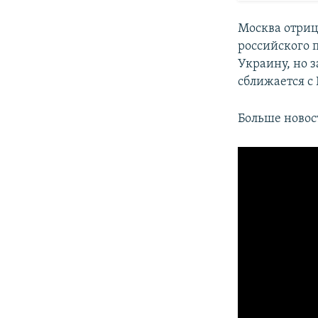
Москва отриц
российского 
Украину, но 
сближается с
Больше новос