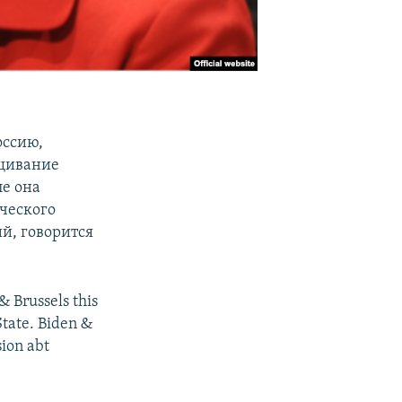
оссию,
ащивание
ле она
ческого
й, говорится
& Brussels this
State. Biden &
sion abt