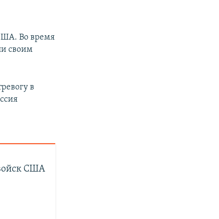
США. Во время
ли своим
ревогу в
оссия
войск США