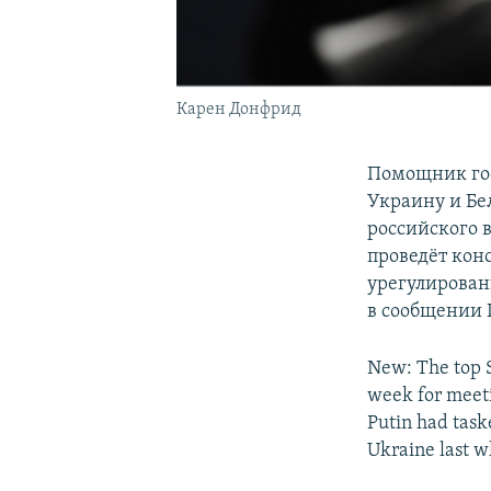
Карен Донфрид
Помощник гос
Украину и Бе
российского 
проведёт кон
урегулирован
в сообщении 
New: The top St
week for meeti
Putin had task
Ukraine last 