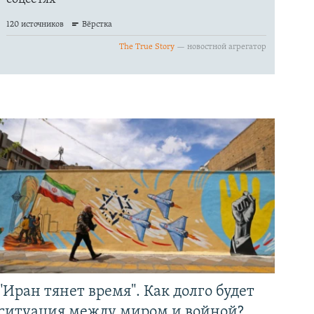
"Иран тянет время". Как долго будет
ситуация между миром и войной?