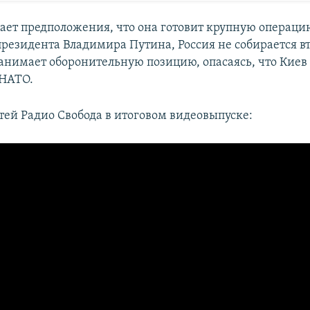
ает предположения, что она готовит крупную операци
президента Владимира Путина, Россия не собирается вт
занимает оборонительную позицию, опасаясь, что Кие
 НАТО.
тей Радио Свобода в итоговом видеовыпуске: