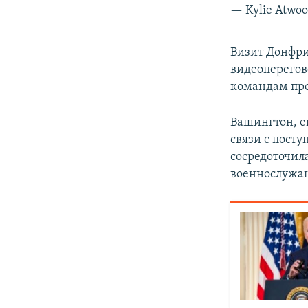
— Kylie Atwo
Визит Донфри
видеоперегов
командам про
Вашингтон, е
связи с пост
сосредоточил
военнослужа