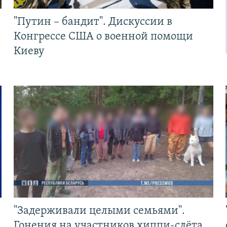
"Путин – бандит". Дискуссии в
Конгрессе США о военной помощи
Киеву
"Задерживали целыми семьями".
Гонения на участников хиппи-слёта