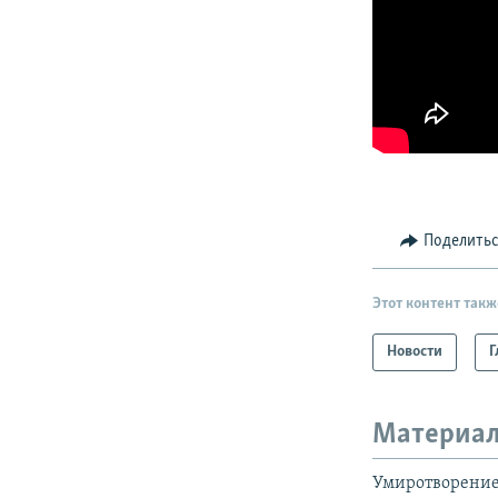
Поделить
Этот контент такж
Новости
Г
Материал
Умиротворение 