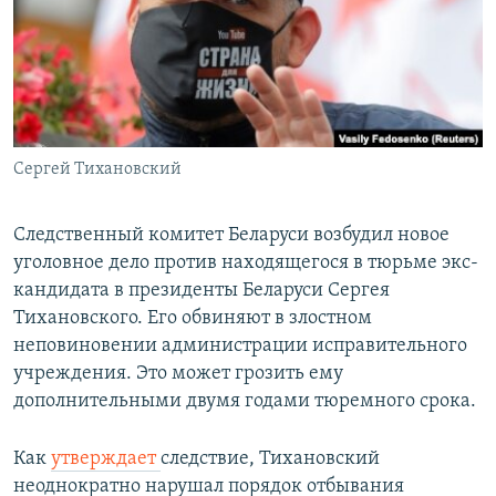
РАСПИСАНИЕ ВЕЩАНИЯ
ПОДПИШИТЕСЬ НА РАССЫЛКУ
СОЦИАЛЬНЫЕ СЕТИ
Сергей Тихановский
Следственный комитет Беларуси возбудил новое
уголовное дело против находящегося в тюрьме экс-
Все сайты РСЕ/РС
кандидата в президенты Беларуси Сергея
Тихановского. Его обвиняют в злостном
неповиновении администрации исправительного
учреждения. Это может грозить ему
дополнительными двумя годами тюремного срока.
Как
утверждает
следствие, Тихановский
неоднократно нарушал порядок отбывания