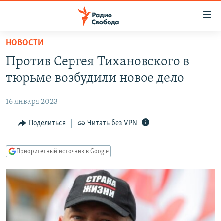
Ссылки
для
упрощенного
НОВОСТИ
ПРОГРАММЫ
доступа
Против Сергея Тихановского в
ПОДКАСТЫ
Вернуться
тюрьме возбудили новое дело
к
АВТОРСКИЕ ПРОЕКТЫ
основному
16 января 2023
ЦИТАТЫ СВОБОДЫ
содержанию
Вернутся
МНЕНИЯ
Поделиться
Читать без VPN
к
КУЛЬТУРА
главной
Приоритетный источник в Google
навигации
IDEL.РЕАЛИИ
Вернутся
КАВКАЗ.РЕАЛИИ
к
СЕВЕР.РЕАЛИИ
поиску
СИБИРЬ.РЕАЛИИ