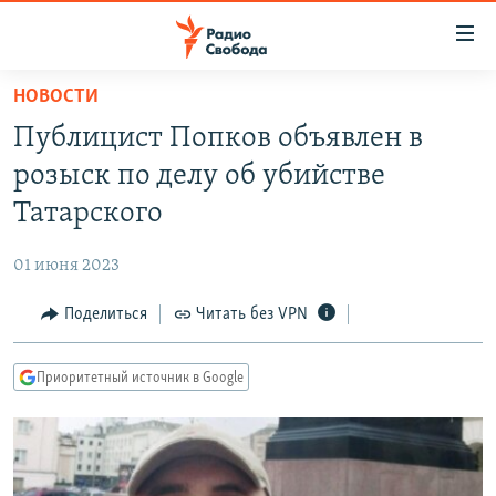
Ссылки
для
упрощенного
НОВОСТИ
ПРОГРАММЫ
доступа
Публицист Попков объявлен в
ПОДКАСТЫ
Вернуться
розыск по делу об убийстве
к
АВТОРСКИЕ ПРОЕКТЫ
Татарского
основному
ЦИТАТЫ СВОБОДЫ
содержанию
01 июня 2023
Вернутся
МНЕНИЯ
к
Поделиться
Читать без VPN
КУЛЬТУРА
главной
навигации
IDEL.РЕАЛИИ
Приоритетный источник в Google
Вернутся
КАВКАЗ.РЕАЛИИ
к
СЕВЕР.РЕАЛИИ
поиску
СИБИРЬ.РЕАЛИИ