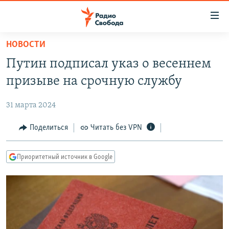
Ссылки
для
упрощенного
НОВОСТИ
ПРОГРАММЫ
доступа
Путин подписал указ о весеннем
ПОДКАСТЫ
Вернуться
призыве на срочную службу
к
АВТОРСКИЕ ПРОЕКТЫ
основному
31 марта 2024
ЦИТАТЫ СВОБОДЫ
содержанию
Вернутся
МНЕНИЯ
Поделиться
Читать без VPN
к
КУЛЬТУРА
главной
Приоритетный источник в Google
навигации
IDEL.РЕАЛИИ
Вернутся
КАВКАЗ.РЕАЛИИ
к
СЕВЕР.РЕАЛИИ
поиску
СИБИРЬ.РЕАЛИИ