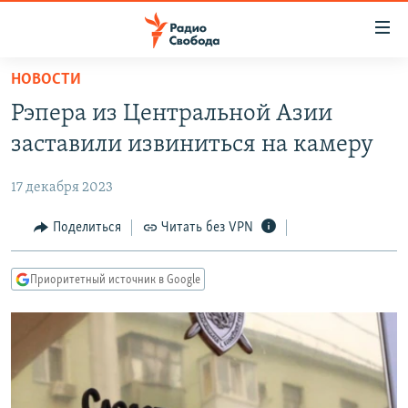
Ссылки
для
упрощенного
НОВОСТИ
ПРОГРАММЫ
доступа
Рэпера из Центральной Азии
ПОДКАСТЫ
Вернуться
заставили извиниться на камеру
к
АВТОРСКИЕ ПРОЕКТЫ
основному
17 декабря 2023
ЦИТАТЫ СВОБОДЫ
содержанию
Вернутся
МНЕНИЯ
Поделиться
Читать без VPN
к
КУЛЬТУРА
главной
Приоритетный источник в Google
навигации
IDEL.РЕАЛИИ
Вернутся
КАВКАЗ.РЕАЛИИ
к
СЕВЕР.РЕАЛИИ
поиску
СИБИРЬ.РЕАЛИИ