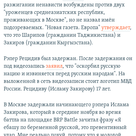
разжигании ненависти возбуждены против двух
"уроженцев среднеазиатских республик,
проживающих в Москве", но не назвал имён
подозреваемых. "Новая газета. Европа"
утверждает
,
что это Шарипов (гражданин Таджикистана) и
Закиров (гражданин Кыргызстана).
Рэпер Рецидив был задержан. После задержания он
под видеозапись
заявил
, что "оскорбил русскую
нацию и извиняется перед русским народам". На
выложенной в сеть видеозаписи стоит логотип МВД
России. Рецидиву (Исламу Закирову) 17 лет.
В Москве задержали начинающего рэпера Ислама
Закирова, который в середине ноября во время
баттла на площадке BRP Battle зачитал фразу «Я
ебашу по беременной русской, это превентивный
удар. Мне реально похуй, потому что я молодой