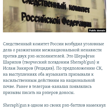
РАСПИСАНИЕ ВЕЩАНИЯ
ПОДПИШИТЕСЬ НА РАССЫЛКУ
СОЦИАЛЬНЫЕ СЕТИ
Следственный комитет России возбудил уголовные
дела о разжигании межнациональной ненависти
против двух рэп-исполнителей. Это Шерафган
Все сайты РСЕ/РС
Шарипов (творческий псевдоним Sheraph'gun) и
Ислам Закиров (Рецидив). По предположению СК,
на выступлениях оба музыканта призывали к
насильственным действиям на национальной
почве. Ранее в телеграм-каналах появлялись
призывы писать на рэперов доносы.
Sheraph'gun в одном из своих рэп-баттлов намекнул