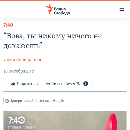
Ссылки
для
упрощенного
7:40
ПРОГРАММЫ
доступа
“Вова, ты никому ничего не
ПОДКАСТЫ
Вернуться
докажешь”
к
АВТОРСКИЕ ПРОЕКТЫ
основному
Ольга Серебряная
ЦИТАТЫ СВОБОДЫ
содержанию
Вернутся
18 октября 2019
МНЕНИЯ
к
КУЛЬТУРА
Поделиться
Читать без VPN
главной
навигации
IDEL.РЕАЛИИ
Вернутся
Приоритетный источник в Google
КАВКАЗ.РЕАЛИИ
к
СЕВЕР.РЕАЛИИ
поиску
СИБИРЬ.РЕАЛИИ