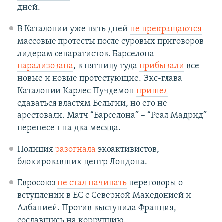
дней.
В Каталонии уже пять дней
не прекращаются
массовые протесты после суровых приговоров
лидерам сепаратистов. Барселона
парализована
, в пятницу туда
прибывали
все
новые и новые протестующие. Экс-глава
Каталонии Карлес Пучдемон
пришел
сдаваться властям Бельгии, но его не
арестовали. Матч “Барселона” – “Реал Мадрид”
перенесен на два месяца.
Полиция
разогнала
экоактивистов,
блокировавших центр Лондона.
Евросоюз
не стал начинать
переговоры о
вступлении в ЕС с Северной Македонией и
Албанией. Против выступила Франция,
сославшись на коррупцию.