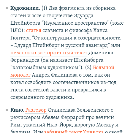
Художники.
(1) Два фрагмента из сборника
статей и эссе о творчестве Эдуарда
Штейнберга “Изумленное пространство” (тоже
НЛО):
статья
слависта и философа Ханса
Гюнтера “От конструкции к созерцательности
– Эдуард Штейнберг и русский авангард” или
немножко восторженный текст
Доменика
Фернандеса (он называет Штейнберга
“катакомбным художником”). (2)
Большой
монолог
Андрея Филиппова о том, как он
хотел освободить соотечественников из-под
гнета советской власти и превратился в
современного художника.
Кино.
Разговор
Станислава Зельвенского с
режиссером Абелем Феррарой про вечный
Рим, ужасный Нью-Йорк, дорогую Москву и
буддизм. Или
забавный текст Хичкока
о своей