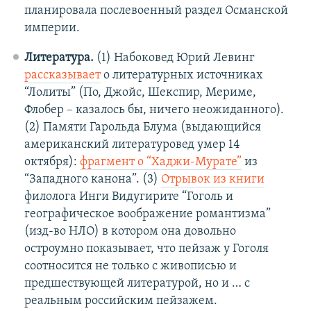
планировала послевоенный раздел Османской
империи.
Литература.
(1) Набоковед Юрий Левинг
рассказывает
о литературных источниках
“Лолиты” (По, Джойс, Шекспир, Мериме,
Флобер – казалось бы, ничего неожиданного).
(2) Памяти Гарольда Блума (выдающийся
американский литературовед умер 14
октября):
фрагмент о “Хаджи-Мурате”
из
“Западного канона”. (3)
Отрывок из книги
филолога Инги Видугирите “Гоголь и
географическое воображение романтизма”
(изд-во НЛО) в котором она довольно
остроумно показывает, что пейзаж у Гоголя
соотносится не только с живописью и
предшествующей литературой, но и … с
реальным российским пейзажем.