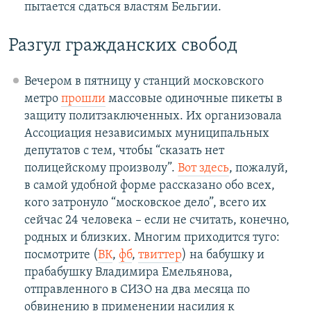
пытается сдаться властям Бельгии.
Разгул гражданских свобод
Вечером в пятницу у станций московского
метро
прошли
массовые одиночные пикеты в
защиту политзаключенных. Их организовала
Ассоциация независимых муниципальных
депутатов с тем, чтобы “сказать нет
полицейскому произволу”.
Вот здесь
, пожалуй,
в самой удобной форме рассказано обо всех,
кого затронуло “московское дело”, всего их
сейчас 24 человека – если не считать, конечно,
родных и близких. Многим приходится туго:
посмотрите (
ВК
,
фб
,
твиттер
) на бабушку и
прабабушку Владимира Емельянова,
отправленного в СИЗО на два месяца по
обвинению в применении насилия к