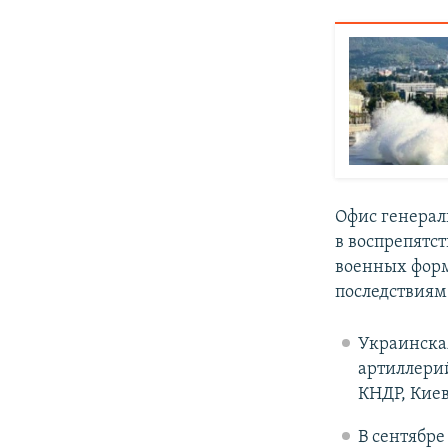
Офис генерал
в воспрепятс
военных фор
последствиям.
Украинская
артиллерий
КНДР, Киев
В сентябре