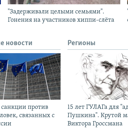
"Задерживали целыми семьями".
Гонения на участников хиппи-слёта
е новости
Регионы
л санкции против
15 лет ГУЛАГа для "а
ловек, связанных с
Пушкина". Крутой 
ссии
Виктора Гроссмана