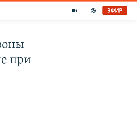
ЭФИР
роны
е при