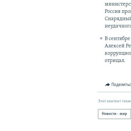
министерст
Россия про
Снарядный
неудачного
В сентябре
Алексей Р
коррупцио
отрицал.
Поделить
Этот контент такж
Новости - мир