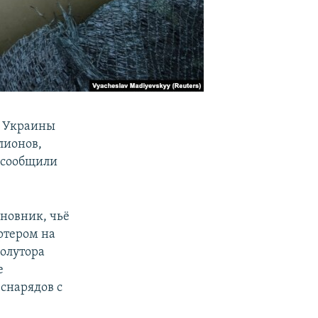
ы Украины
лионов,
 сообщили
иновник, чьё
ртером на
олутора
е
снарядов с