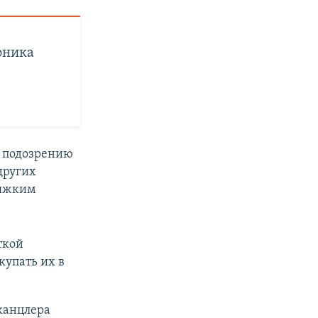
оника
о подозрению
других
тяжким
ткой
купать их в
канцлера