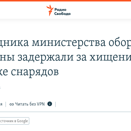
дника министерства обо
ны задержали за хищени
ке снарядов
3
ся
Читать без VPN
сточник в Google