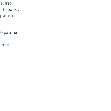
ь, что
ы Европы.
причин
а.
 Украины
стве