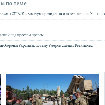
ы по теме
еммы США. Ультиматум президента и ответ спикера Конгрес
ы
нский под прессом прессы
инобороны Украины: почему Умеров сменил Резникова