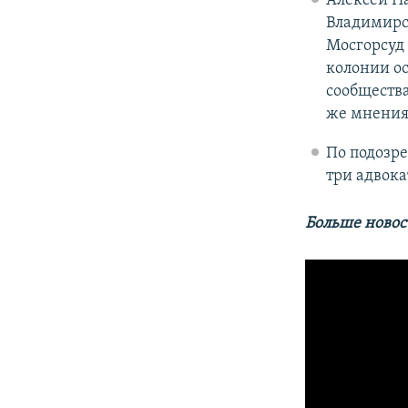
Алексей На
Владимирск
Мосгорсуд 
колонии ос
сообщества
же мнения
По подозре
три адвока
Больше новос