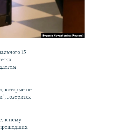
ального 15
сетях
едлогом
и, которые не
", говорится
е, к нему
е прошедших