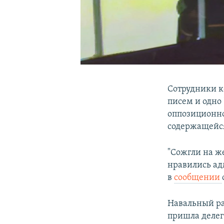
Сотрудники к
писем и одно 
оппозиционно
содержащейся
"Сожгли на ж
нравились ад
в
сообщении
Навальный рас
пришла делег