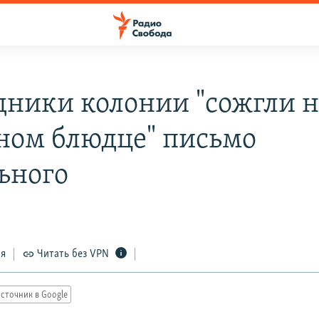
дники колонии "сожгли н
ном блюдце" письмо
ьного
ся
Читать без VPN
сточник в Google