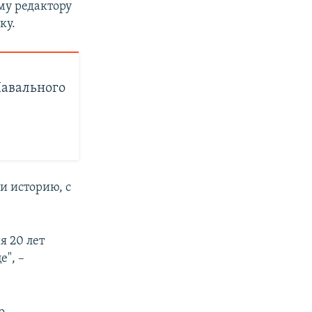
му редактору
ку.
Навального
и историю, с
я 20 лет
е", –