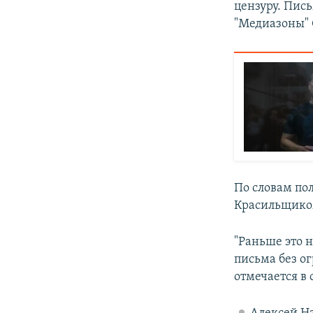
цензуру. Пись
"Медиазоны" 
По словам по
Красильщиком
"Раньше это н
письма без о
отмечается в