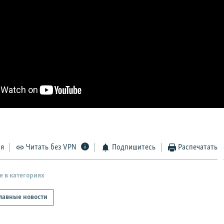
ся
Читать без VPN
Подпишитесь
Распечатать
е в категориях
лавные новости