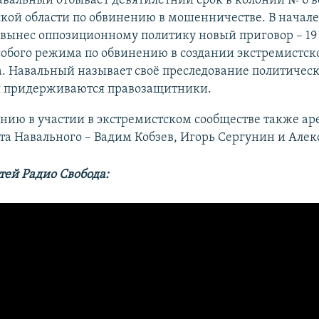
вальный отбывает девятилетний срок в колонии № 6 в
ой области по обвинению в мошенничестве. В начале 
вынес оппозиционному политику новый приговор – 19 
обого режима по обвинению в создании экстремистск
. Навальный называет своё преследование политическ
 придерживаются правозащитники.
нию в участии в экстремистском сообществе также ар
та Навального – Вадим Кобзев, Игорь Сергунин и Алек
тей Радио Свобода: