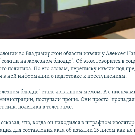
олонии во Владимирской области изъяли у Алексея Нав
"сожгли на железном блюдце". Об этом говорится в соц
го политика. По его словам, переписку изъяли под пр
 в ней информации о подготовке к преступлениям.
елезном блюдце" стало локальном мемом. А с письмам
министрации, поступали проще. Они просто "пропадали
от лица политика в телеграме.
сказал, что, когда он находился в штрафном изолятор
ация для составления акта об изъятии 15 писем как н