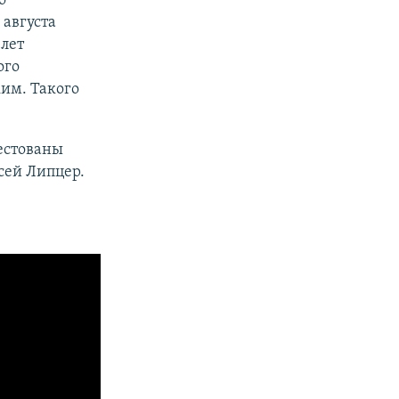
о
августа
лет
ого
им. Такого
естованы
сей Липцер.