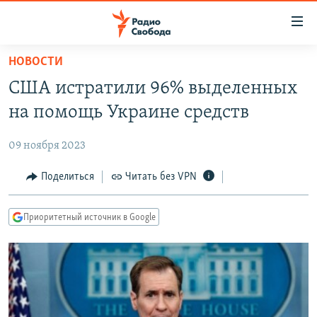
Ссылки
для
упрощенного
НОВОСТИ
ПРОГРАММЫ
доступа
США истратили 96% выделенных
ПОДКАСТЫ
Вернуться
на помощь Украине средств
к
АВТОРСКИЕ ПРОЕКТЫ
основному
09 ноября 2023
ЦИТАТЫ СВОБОДЫ
содержанию
Вернутся
МНЕНИЯ
Поделиться
Читать без VPN
к
КУЛЬТУРА
главной
Приоритетный источник в Google
навигации
IDEL.РЕАЛИИ
Вернутся
КАВКАЗ.РЕАЛИИ
к
СЕВЕР.РЕАЛИИ
поиску
СИБИРЬ.РЕАЛИИ