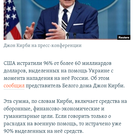
РАСПИСАНИЕ ВЕЩАНИЯ
ПОДПИШИТЕСЬ НА РАССЫЛКУ
СОЦИАЛЬНЫЕ СЕТИ
Джон Кирби на пресс-конференции
США истратили 96% от более 60 миллиардов
долларов, выделенных на помощь Украине с
Все сайты РСЕ/РС
момента нападения на неё России. Об этом
сообщил
представитель Белого дома Джон Кирби.
Эта сумма, по словам Кирби, включает средства на
оборонные, финансово-экономические и
гуманитарные цели. Если говорить только о
расходах на военную помощь, то истрачено уже
90% выделенных на неё средств.