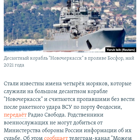
РАСПИСАНИЕ ВЕЩАНИЯ
ПОДПИШИТЕСЬ НА РАССЫЛКУ
СОЦИАЛЬНЫЕ СЕТИ
Десантный корабль "Новочеркасск" в проливе Босфор, май
2021 года
Все сайты РСЕ/РС
Стали известны имена четырёх моряков, которые
служили на большом десантном корабле
"Новочеркасск" и считаются пропавшими без вести
после ракетного удара ВСУ по порту Феодосии,
передаёт
Радио Свобода. Родственники
военнослужащих не могут добиться от
Министерства обороны России информации об их
судьбе. Об этом
сообщает
телеграм-канал "Можем