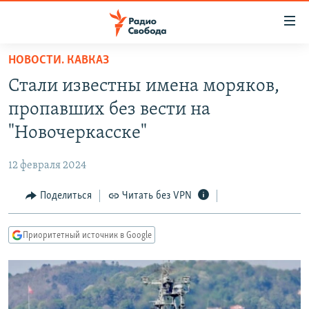
Ссылки
для
упрощенного
НОВОСТИ. КАВКАЗ
ПРОГРАММЫ
доступа
Стали известны имена моряков,
ПОДКАСТЫ
Вернуться
пропавших без вести на
к
АВТОРСКИЕ ПРОЕКТЫ
"Новочеркасске"
основному
ЦИТАТЫ СВОБОДЫ
содержанию
12 февраля 2024
Вернутся
МНЕНИЯ
к
Поделиться
Читать без VPN
КУЛЬТУРА
главной
навигации
IDEL.РЕАЛИИ
Приоритетный источник в Google
Вернутся
КАВКАЗ.РЕАЛИИ
к
СЕВЕР.РЕАЛИИ
поиску
СИБИРЬ.РЕАЛИИ