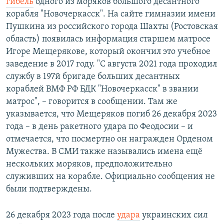
гибель
одного из моряков большого десантного
корабля "Новочеркасск". На сайте гимназии имени
Пушкина из российского города Шахты (Ростовская
область) появилась информация старшем матросе
Игоре Мещерякове, который окончил это учебное
заведение в 2017 году. "С августа 2021 года проходил
службу в 197й бригаде больших десантных
кораблей ВМФ РФ БДК "Новочеркасск" в звании
матрос", – говорится в сообщении. Там же
указывается, что Мещеряков погиб 26 декабря 2023
года – в день ракетного удара по Феодосии – и
отмечается, что посмертно он награжден Орденом
Мужества. В СМИ также назывались имена ещё
нескольких моряков, предположительно
служивших на корабле. Официально сообщения не
были подтверждены.
26 декабря 2023 года после
удара
украинских сил