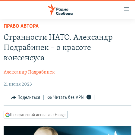
Ссылки
для
упрощенного
ПРАВО АВТОРА
ПРОГРАММЫ
доступа
Странности НАТО. Александр
ПОДКАСТЫ
Вернуться
Подрабинек – о красоте
к
АВТОРСКИЕ ПРОЕКТЫ
консенсуса
основному
ЦИТАТЫ СВОБОДЫ
содержанию
Александр Подрабинек
Вернутся
МНЕНИЯ
к
21 июня 2023
КУЛЬТУРА
главной
навигации
IDEL.РЕАЛИИ
Поделиться
Читать без VPN
Вернутся
КАВКАЗ.РЕАЛИИ
к
Приоритетный источник в Google
СЕВЕР.РЕАЛИИ
поиску
СИБИРЬ.РЕАЛИИ