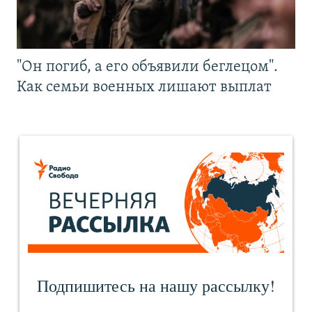
"Он погиб, а его объявили беглецом".
Как семьи военных лишают выплат