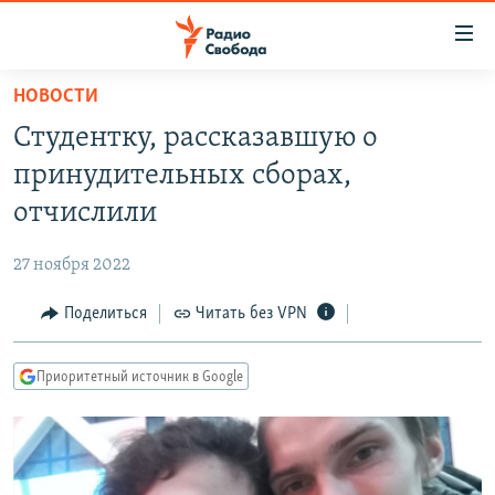
Ссылки
для
упрощенного
НОВОСТИ
ПРОГРАММЫ
доступа
Студентку, рассказавшую о
ПОДКАСТЫ
Вернуться
принудительных сборах,
к
АВТОРСКИЕ ПРОЕКТЫ
отчислили
основному
ЦИТАТЫ СВОБОДЫ
содержанию
27 ноября 2022
Вернутся
МНЕНИЯ
к
Поделиться
Читать без VPN
КУЛЬТУРА
главной
навигации
IDEL.РЕАЛИИ
Приоритетный источник в Google
Вернутся
КАВКАЗ.РЕАЛИИ
к
СЕВЕР.РЕАЛИИ
поиску
СИБИРЬ.РЕАЛИИ