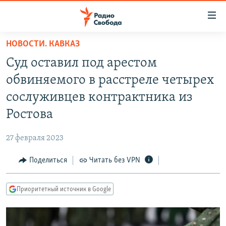
Ссылки
для
упрощенного
НОВОСТИ. КАВКАЗ
ПРОГРАММЫ
доступа
Суд оставил под арестом
ПОДКАСТЫ
Вернуться
обвиняемого в расстреле четырех
к
АВТОРСКИЕ ПРОЕКТЫ
сослуживцев контрактника из
основному
ЦИТАТЫ СВОБОДЫ
содержанию
Ростова
Вернутся
МНЕНИЯ
к
27 февраля 2023
КУЛЬТУРА
главной
Поделиться
Читать без VPN
навигации
IDEL.РЕАЛИИ
Вернутся
КАВКАЗ.РЕАЛИИ
к
Приоритетный источник в Google
СЕВЕР.РЕАЛИИ
поиску
СИБИРЬ.РЕАЛИИ