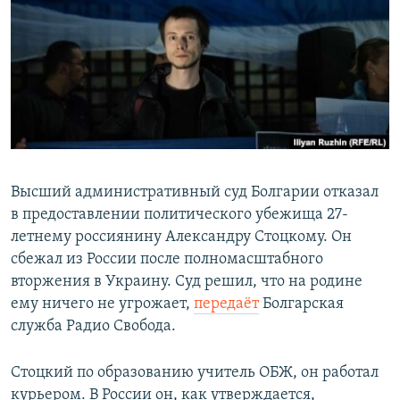
РАСПИСАНИЕ ВЕЩАНИЯ
ПОДПИШИТЕСЬ НА РАССЫЛКУ
СОЦИАЛЬНЫЕ СЕТИ
Высший административный суд Болгарии отказал
в предоставлении политического убежища 27-
Все сайты РСЕ/РС
летнему россиянину Александру Стоцкому. Он
сбежал из России после полномасштабного
вторжения в Украину. Суд решил, что на родине
ему ничего не угрожает,
передаёт
Болгарская
служба Радио Свобода.
Стоцкий по образованию учитель ОБЖ, он работал
курьером. В России он, как утверждается,