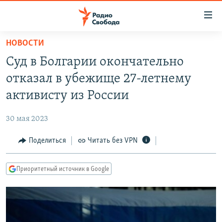
Ссылки
для
упрощенного
НОВОСТИ
ПРОГРАММЫ
доступа
Суд в Болгарии окончательно
ПОДКАСТЫ
Вернуться
отказал в убежище 27-летнему
к
АВТОРСКИЕ ПРОЕКТЫ
активисту из России
основному
ЦИТАТЫ СВОБОДЫ
содержанию
30 мая 2023
Вернутся
МНЕНИЯ
к
Поделиться
Читать без VPN
КУЛЬТУРА
главной
навигации
IDEL.РЕАЛИИ
Приоритетный источник в Google
Вернутся
КАВКАЗ.РЕАЛИИ
к
СЕВЕР.РЕАЛИИ
поиску
СИБИРЬ.РЕАЛИИ