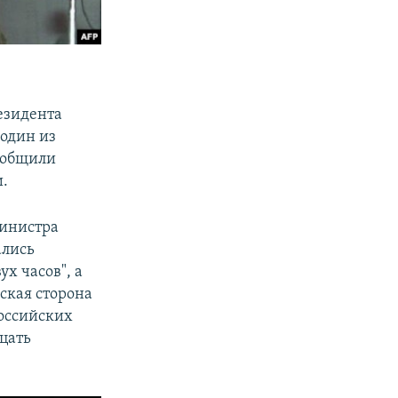
езидента
один из
сообщили
и.
инистра
ались
х часов", а
нская сторона
российских
цать