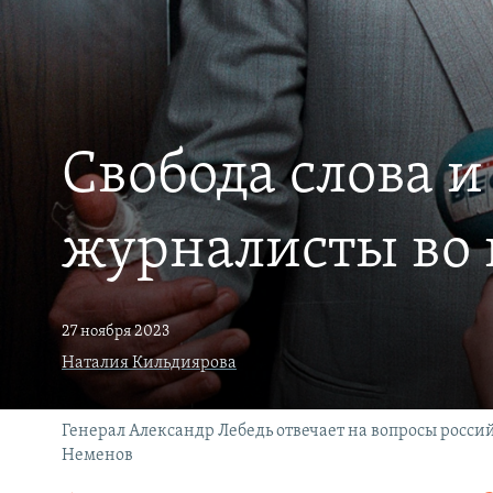
РАСПИСАНИЕ ВЕЩАНИЯ
ПОДПИШИТЕСЬ НА РАССЫЛКУ
Свобода слова и
журналисты во 
27 ноября 2023
Наталия Кильдиярова
Генерал Александр Лебедь отвечает на вопросы россий
Неменов