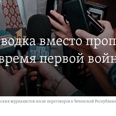
 водка вместо проп
время первой вой
ских журналистов после переговоров в Чеченской Республике 