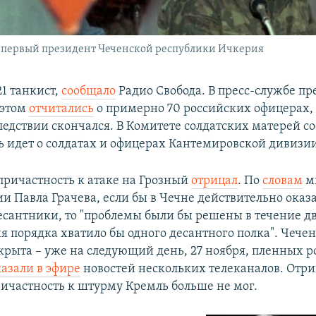
 первый президент Чеченской республики Ичкерия
21 танкист,
сообщало
Радио Свобода. В пресс-службе пр
 этом
отчитались
о примерно 70 российских офицерах, 
ледствии скончался. В Комитете солдатских матерей 
чь идет о солдатах и офицерах Кантемировской дивизи
причастность к атаке на Грозный
отрицал
. По
словам
м
и Павла Грачева, если бы в Чечне действительно оказ
сантники, то "проблемы были бы решены в течение дву
я порядка хватило бы одного десантного полка". Чече
ткрыта – уже на следующий день, 27 ноября, пленных 
азали в эфире
новостей нескольких телеканалов. Отри
ичастность к штурму Кремль больше не мог.