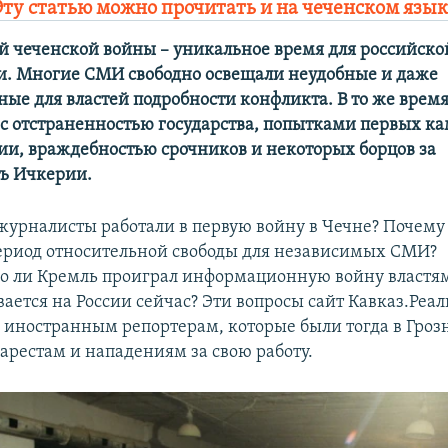
Эту статью можно прочитать и на чеченском язык
й чеченской войны – уникальное время для российско
. Многие СМИ свободно освещали неудобные и даже
ые для властей подробности конфликта. В то же врем
 с отстраненностью государства, попытками первых к
и, враждебностью срочников и некоторых борцов за
ь Ичкерии.
журналисты работали в первую войну в Чечне? Почему 
ериод относительной свободы для независимых СМИ?
о ли Кремль проиграл информационную войну властя
вается на России сейчас? Эти вопросы сайт Кавказ.Реал
 иностранным репортерам, которые были тогда в Гроз
арестам и нападениям за свою работу.