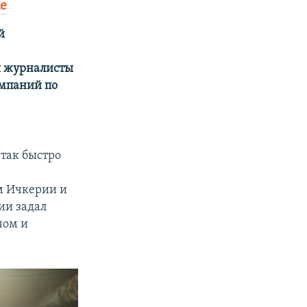
е
й
я журналисты
ампаний по
так быстро
м Ичкерии и
ии задал
ном и