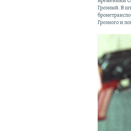
Временный Со
Грозный. В шт
бронетранспо
Грозного и по