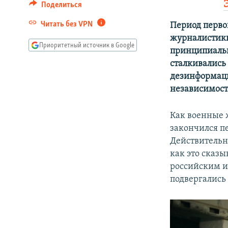
Поделиться
Читать без VPN
Период перво
журналистики
Приоритетный источник в Google
принципиальн
сталкивались
дезинформаци
независимост
Как военные 
закончился п
Действительн
как это сказы
российским и
подвергались 