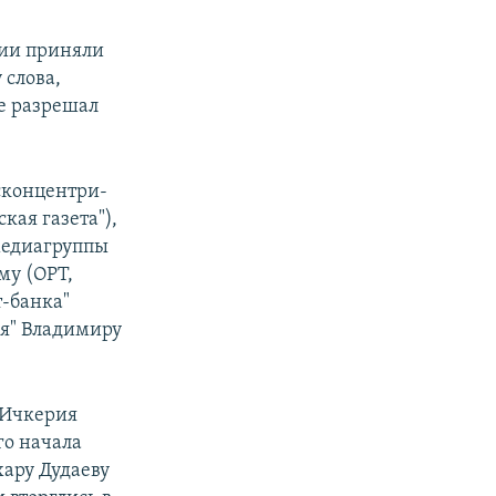
сии приняли
 слова,
е разрешал
.
кон­цен­три­
ая га­зе­та"),
медиагруппы
му (ОРТ,
т-банка"
ля" Владимиру
 Ичкерия
го начала
хару Дудаеву