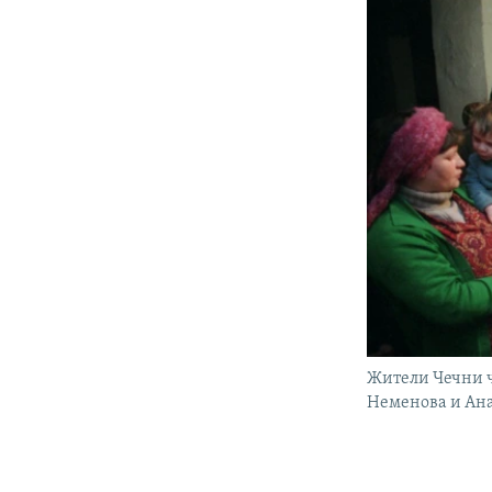
Жители Чечни ч
Неменова и Ан