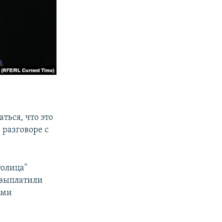
ться, что это
 разговоре с
толица"
 выплатили
ыми