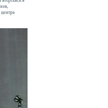
вторглись в
ков,
 центра