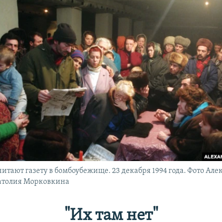
итают газету в бомбоубежище. 23 декабря 1994 года. Фото Але
атолия Морковкина
"Их там нет"