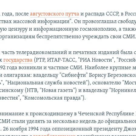
1 года, после
августовского путча
и распада СССР, в Рос
ствах массовой информации". Он провозглашал свободу
ую цензуру и информационную госмонополию, а такж
организациям беспрепятственно учреждать свои СМИ
ая часть те­ле­ра­диокомпаний и печатных изданий была с
ах
го­су­дар­ст­ва
(РТР, ИТАР-ТАСС, "РИА Но­вос­ти", "Рос­сий­ск
1992 года возникли и частные СМИ. Наиболее крупные 
 олигархам: владельцу "Сибнефти" Борису Березовско
", "Национальная служба новостей"), основателю "Мос
синскому (НТВ, "Новая газета") и владельцу "Норнике
вестия", "Комсомольская правда").
внимание к происходившему в Чеченской Республике
СМИ стали уделять за несколько недель до официально
. 26 ноября 1994 года оппозиционный президенту Джо