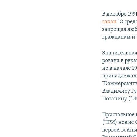
В декабре 199
закон
"О сред
запрещал люб
гражданам и 
Зна­чи­тель­н
ро­ва­на в ру­к
но в начале 
принадлежали
"Коммерсантъ
Владимиру Гу
Потанину ("Из
Пристальное 
(ЧРИ) новые 
первой войны