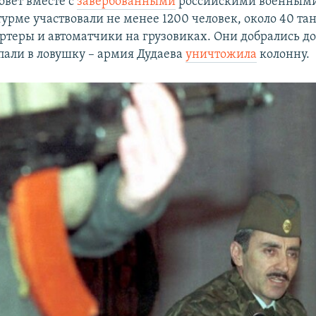
вет вместе с
завербованными
российскими военными 
урме участвовали не менее 1200 человек, около 40 тан
ртеры и автоматчики на грузовиках. Они добрались до
пали в ловушку – армия Дудаева
уничтожила
колонну.