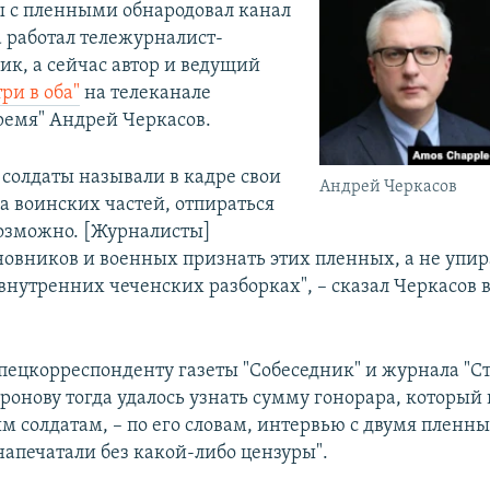
 с пленными обнародовал канал
а работал тележурналист-
к, а сейчас автор и ведущий
ри в оба"
на телеканале
ремя" Андрей Черкасов.
 солдаты называли в кадре свои
Андрей Черкасов
а воинских частей, отпираться
озможно. [Журналисты]
овников и военных признать этих пленных, а не упира
нутренних чеченских разборках", – сказал Черкасов в
спецкорреспонденту газеты "Собеседник" и журнала "С
ронову тогда удалось узнать сумму гонорара, который
м солдатам, – по его словам, интервью с двумя пленн
напечатали без какой-либо цензуры".