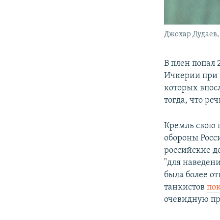
Джохар Дудаев,
В плен попал 
Ичкерии при
которых впос
тогда, что ре
Кремль свою 
обороны Росси
российские де
"для наведени
была более о
танкистов
пок
очевидную пр