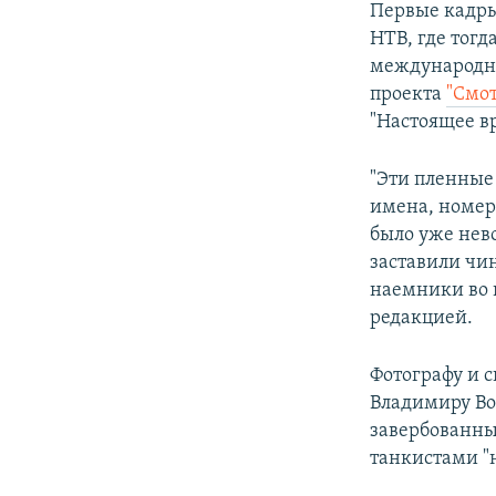
Первые кадры
НТВ, где тогд
международни
проекта
"Смот
"Настоящее в
"Эти пленные
имена, номер
было уже нев
заставили чин
наемники во в
редакцией.
Фотографу и 
Владимиру Во
завербованны
танкистами "