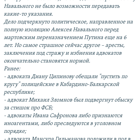
Навального не было возможности передавать
какие-то указания.
Дело подчеркнуто политическое, направленное на
полную изоляцию Алексея Навального перед
мартовским переназначением Путина еще на 6
лет. Но самое страшное сейчас другое – аресты,
заключения под стражу и избиения адвокатов
окончательно становятся нормой.
Ранее:
- адвоката Диану Ципинову обещали "пустить по
кругу" полицейские в Кабардино-Балкарской
республике;
- адвокат Михаил Зломнов был подвергнут обыску
за стишок про ФСБ;
- адвокаты Ивана Сафронова либо признаются
иноагентами, либо преследуются в уголовном
порядке;
- адвоката Мансура Гильманова положили в пол в