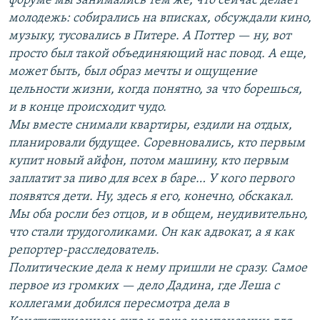
форуме мы занимались тем же, что сейчас делает
молодежь: собирались на вписках, обсуждали кино,
музыку, тусовались в Питере. А Поттер — ну, вот
просто был такой объединяющий нас повод. А еще,
может быть, был образ мечты и ощущение
цельности жизни, когда понятно, за что борешься,
и в конце происходит чудо.
Мы вместе снимали квартиры, ездили на отдых,
планировали будущее. Соревновались, кто первым
купит новый айфон, потом машину, кто первым
заплатит за пиво для всех в баре… У кого первого
появятся дети. Ну, здесь я его, конечно, обскакал.
Мы оба росли без отцов, и в общем, неудивительно,
что стали трудоголиками. Он как адвокат, а я как
репортер-расследователь.
Политические дела к нему пришли не сразу. Самое
первое из громких — дело Дадина, где Леша с
коллегами добился пересмотра дела в