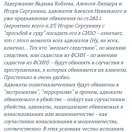
Задержание Вадима Кобзева, Алексея Липцера и
Игоря Сергунина, адвокатов Алексея Навального и
уже предъявление обвинения по ст.282.1
(вероятнее всего п.2?) Игорю Сергунину с
"просьбой к суду" посадить его в СИЗО – означает,
что с этого момента всех адвокатов (Ну, не всех,
конечно... Тех кто "мешает следствию", по мнению
следствия, или садистам из ФСИН – по мнению
садистов из ФСИН) – будут обвинять в соучастии в
преступлениях, в которых обвиняются их клиенты.
Простенько и очень удобно.
Адвокаты политзаключенных будут обвинены в
"экстремизме", "терроризме" и прочем, адвокаты
обвиняемого в убийстве – пойдут как соучастники
убийства, адвокаты, защищающие обвиняемых в
изнасилованиях или мошенничестве – как
соучастники изнасилования и мошенничества,
соответственно. В этих условиях честно исполнять