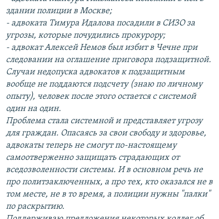
здании полиции в Москве;
- адвоката Тимура Идалова посадили в СИЗО за
угрозы, которые почудились прокурору;
- адвокат Алексей Немов был избит в Чечне при
следовании на оглашение приговора подзащитной.
Случаи недопуска адвокатов к подзащитным
вообще не поддаются подсчету (знаю по личному
опыту), человек после этого остается с системой
один на один.
Проблема стала системной и представляет угрозу
для граждан. Опасаясь за свои свободу и здоровье,
адвокаты теперь не смогут по-настоящему
самоотверженно защищать страдающих от
вседозволенности системы. И в основном речь не
про политзаключенных, а про тех, кто оказался не в
том месте, не в то время, а полиции нужны "палки"
по раскрытию.
Поддерживаю предложения некоторых коллег об