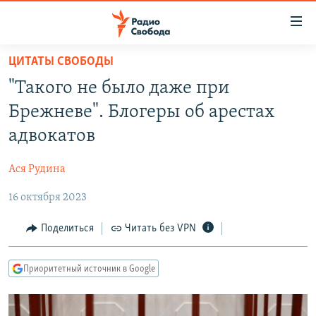
Ссылки
для
упрощенного
ЦИТАТЫ СВОБОДЫ
ПРОГРАММЫ
доступа
"Такого не было даже при
ПОДКАСТЫ
Вернуться
Брежневе". Блогеры об арестах
к
АВТОРСКИЕ ПРОЕКТЫ
адвокатов
основному
ЦИТАТЫ СВОБОДЫ
содержанию
Ася Рудина
Вернутся
МНЕНИЯ
к
16 октября 2023
КУЛЬТУРА
главной
навигации
IDEL.РЕАЛИИ
Поделиться
Читать без VPN
Вернутся
КАВКАЗ.РЕАЛИИ
к
Приоритетный источник в Google
СЕВЕР.РЕАЛИИ
поиску
СИБИРЬ.РЕАЛИИ