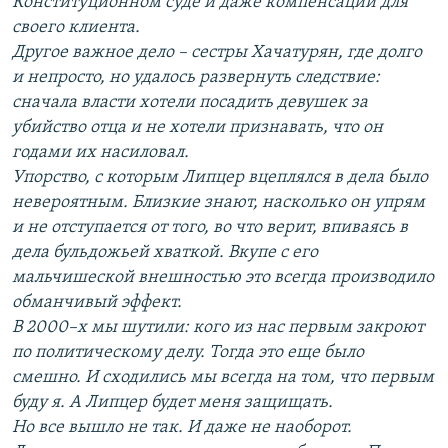
Конституционном суде и даже компенсации для
своего клиента.
Другое важное дело – сестры Хачатурян, где долго
и непросто, но удалось развернуть следствие:
сначала власти хотели посадить девушек за
убийство отца и не хотели признавать, что он
годами их насиловал.
Упорство, с которым Липцер вцеплялся в дела было
невероятным. Близкие знают, насколько он упрям
и не отступается от того, во что верит, впиваясь в
дела бульдожьей хваткой. Вкупе с его
мальчишеской внешностью это всегда производило
обманчивый эффект.
В 2000–х мы шутили: кого из нас первым закроют
по политическому делу. Тогда это еще было
смешно. И сходились мы всегда на том, что первым
буду я. А Липцер будет меня защищать.
Но все вышло не так. И даже не наоборот.