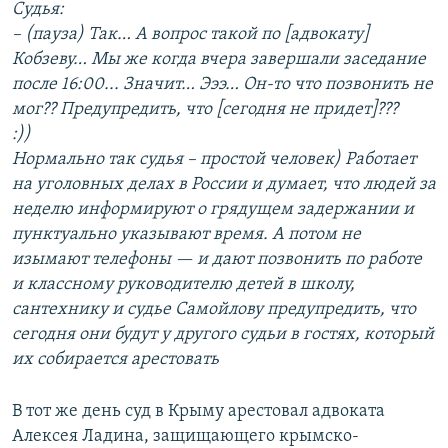
Судья:
– (пауза) Так… А вопрос такой по [адвокату]
Кобзеву… Мы же когда вчера завершали заседание
после 16:00... Значит… Эээ… Он-то что позвонить не
мог?? Предупредить, что [сегодня не придет]???
:))
Нормально так судья – простой человек) Работает
на уголовных делах в России и думает, что людей за
неделю информируют о грядущем задержании и
пунктуально указывают время. А потом не
изымают телефоны — и дают позвонить по работе
и классному руководителю детей в школу,
сантехнику и судье Самойлову предупредить, что
сегодня они будут у другого судьи в гостях, который
их собирается арестовать
В тот же день суд в Крыму арестовал адвоката
Алексея Ладина, защищающего крымско-