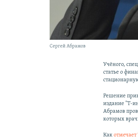
Сергей Абрамов
Учёного, спе
статье о фин
стационарную
Решение прин
издание "Т-ин
Абрамов пров
которых врач
Как
отмечает 