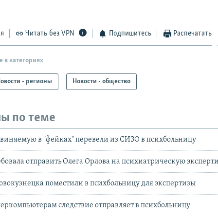
ся
Читать без VPN
Подпишитесь
Распечатать
е в категориях
овости - регионы
Новости - общество
ы по теме
бвиняемую в "фейках" перевели из СИЗО в психбольницу
бовала отправить Олега Орлова на психиатрическую эксперт
овокузнецка поместили в психбольницу для экспертизы
перкомпьютерам следствие отправляет в психбольницу