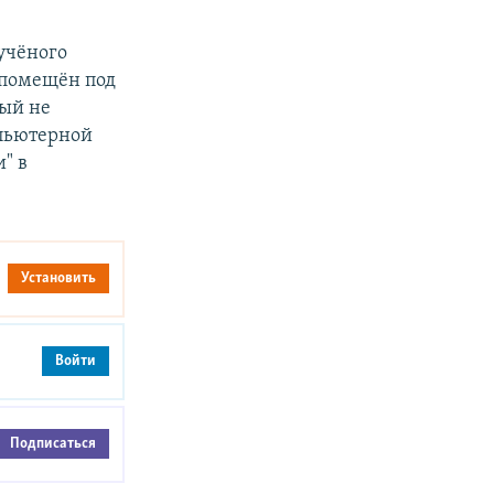
 учёного
л помещён под
ный не
мпьютерной
" в
Установить
Войти
Подписаться