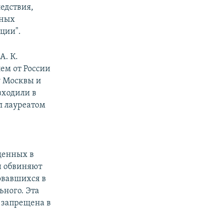
едствия,
дных
ции".
А. К.
ем от России
у Москвы и
входили в
л лауреатом
щенных в
и обвиняют
ковавшихся в
ьного. Эта
 запрещена в