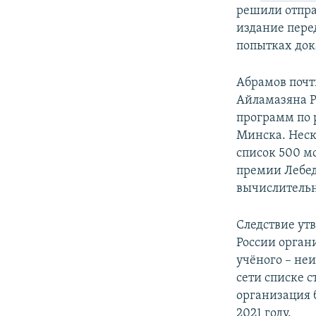
решили отпра
издание пере
попытках док
Абрамов почти
Айламазяна Р
программ по 
Минска. Неск
список 500 м
премии Лебед
вычислительн
Следствие ут
России орган
учёного – неи
сети списке 
организация 
2021 году.