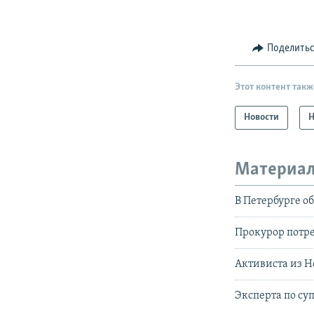
Поделить
Этот контент такж
Новости
Н
Материал
В Петербурге о
Прокурор потре
Активиста из Н
Эксперта по су