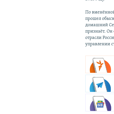
По вменённой 
прошел обыск,
домашний Сей
признаёт. Он 
отрасли Росс
управлении с