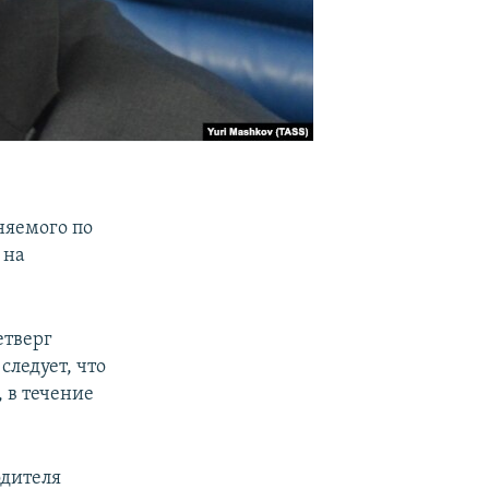
няемого по
 на
етверг
следует, что
 в течение
одителя