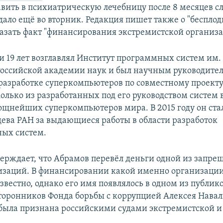
вить в психиатрическую лечебницу после 8 месяцев сл
дало ещё во вторник. Редакция пишет также о "беспло
азать факт "финансирования экстремистской организа
 19 лет возглавлял Институт программных систем им. 
оссийской академии наук и был научным руководител
разработке суперкомпьютеров по совместному проект
олько из разработанных под его руководством систем 
ощнейших суперкомпьютеров мира. В 2015 году он ста
ева РАН за выдающиеся работы в области разработок
ых систем.
верждает, что Абрамов перевёл деньги одной из запре
изаций. В финансировании какой именно организаци
звестно, однако его имя появлялось в одном из публи
сторонников Фонда борьбы с коррупцией Алексея Навал
была признана российскими судами экстремистской и