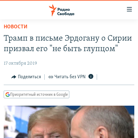
Ссылки
для
упрощенного
НОВОСТИ
ПРОГРАММЫ
доступа
Трамп в письме Эрдогану о Сирии
ПОДКАСТЫ
Вернуться
призвал его "не быть глупцом"
к
АВТОРСКИЕ ПРОЕКТЫ
основному
17 октября 2019
ЦИТАТЫ СВОБОДЫ
содержанию
Вернутся
МНЕНИЯ
Поделиться
Читать без VPN
к
КУЛЬТУРА
главной
Приоритетный источник в Google
навигации
IDEL.РЕАЛИИ
Вернутся
КАВКАЗ.РЕАЛИИ
к
СЕВЕР.РЕАЛИИ
поиску
СИБИРЬ.РЕАЛИИ