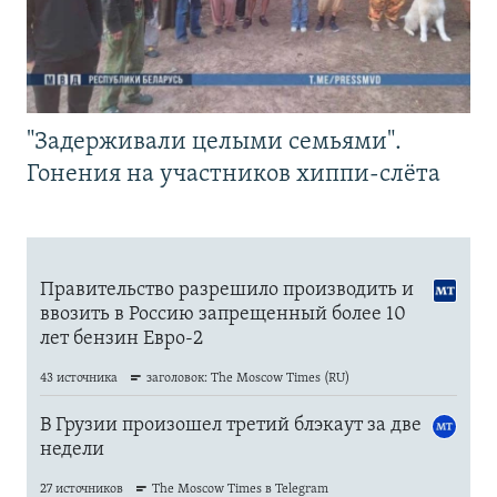
"Задерживали целыми семьями".
Гонения на участников хиппи-слёта