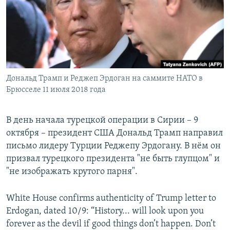
РАСПИСАНИЕ ВЕЩАНИЯ
ПОДПИШИТЕСЬ НА РАССЫЛКУ
СОЦИАЛЬНЫЕ СЕТИ
Дональд Трамп и Реджеп Эрдоган на саммите НАТО в
Брюсселе 11 июля 2018 года
В день начала турецкой операции в Сирии – 9
Все сайты РСЕ/РС
октября – президент США Дональд Трамп направил
письмо лидеру Турции Реджепу Эрдогану. В нём он
призвал турецкого президента "не быть глупцом" и
"не изображать крутого парня".
White House confirms authenticity of Trump letter to
Erdogan, dated 10/9: “History... will look upon you
forever as the devil if good things don’t happen. Don’t