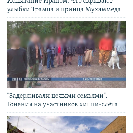
Испытание Ираном. Что скрывают
улыбки Трампа и принца Мухаммеда
"Задерживали целыми семьями".
Гонения на участников хиппи-слёта