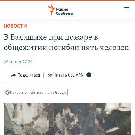
Ссылки
для
упрощенного
НОВОСТИ
ПРОГРАММЫ
доступа
В Балашихе при пожаре в
ПОДКАСТЫ
Вернуться
общежитии погибли пять человек
к
АВТОРСКИЕ ПРОЕКТЫ
основному
29 июня 2024
ЦИТАТЫ СВОБОДЫ
содержанию
Вернутся
МНЕНИЯ
Поделиться
Читать без VPN
к
КУЛЬТУРА
главной
Приоритетный источник в Google
навигации
IDEL.РЕАЛИИ
Вернутся
КАВКАЗ.РЕАЛИИ
к
СЕВЕР.РЕАЛИИ
поиску
СИБИРЬ.РЕАЛИИ