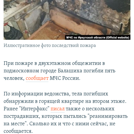
РАСПИСАНИЕ ВЕЩАНИЯ
ПОДПИШИТЕСЬ НА РАССЫЛКУ
СОЦИАЛЬНЫЕ СЕТИ
Иллюстративное фото последствий пожара
При пожаре в двухэтажном общежитии в
подмосковном городе Балашиха погибли пять
Все сайты РСЕ/РС
человек,
сообщает
МЧС России.
По информации ведомства, тела погибших
обнаружили в горящей квартире на втором этаже.
Ранее "Интерфакс"
писал
также о нескольких
пострадавших, которых пытались "реанимировать
на месте". Сколько их и что с ними сейчас, не
сообщается.