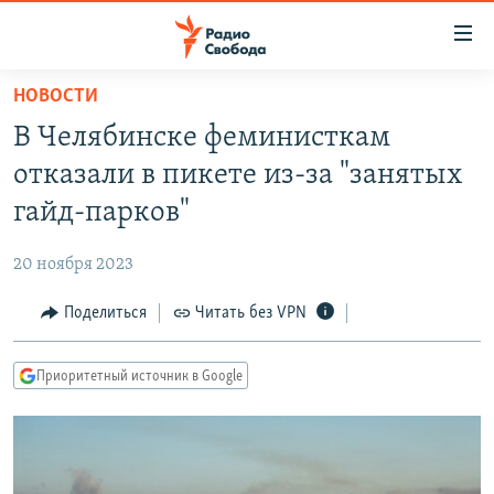
Ссылки
для
упрощенного
НОВОСТИ
ПРОГРАММЫ
доступа
В Челябинске феминисткам
ПОДКАСТЫ
Вернуться
отказали в пикете из-за "занятых
к
АВТОРСКИЕ ПРОЕКТЫ
гайд-парков"
основному
ЦИТАТЫ СВОБОДЫ
содержанию
20 ноября 2023
Вернутся
МНЕНИЯ
к
Поделиться
Читать без VPN
КУЛЬТУРА
главной
навигации
IDEL.РЕАЛИИ
Приоритетный источник в Google
Вернутся
КАВКАЗ.РЕАЛИИ
к
СЕВЕР.РЕАЛИИ
поиску
СИБИРЬ.РЕАЛИИ