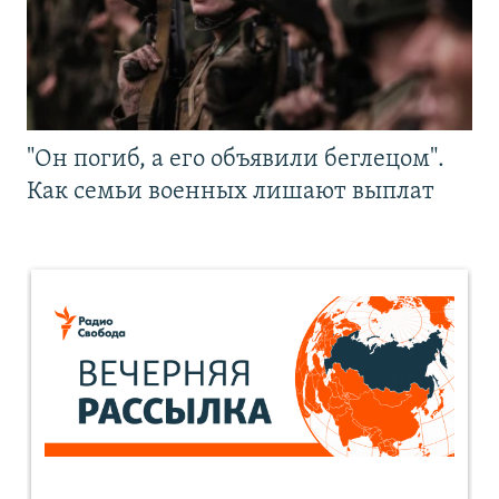
"Он погиб, а его объявили беглецом".
Как семьи военных лишают выплат