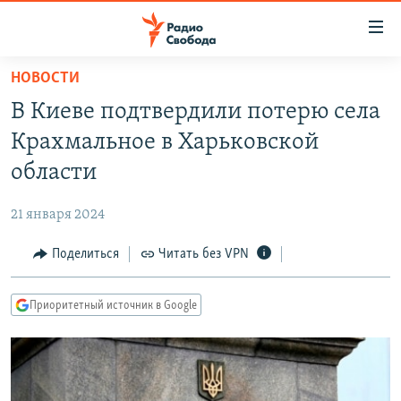
Ссылки
для
упрощенного
НОВОСТИ
ПРОГРАММЫ
доступа
В Киеве подтвердили потерю села
ПОДКАСТЫ
Вернуться
Крахмальное в Харьковской
к
АВТОРСКИЕ ПРОЕКТЫ
области
основному
ЦИТАТЫ СВОБОДЫ
содержанию
21 января 2024
Вернутся
МНЕНИЯ
к
Поделиться
Читать без VPN
КУЛЬТУРА
главной
навигации
IDEL.РЕАЛИИ
Приоритетный источник в Google
Вернутся
КАВКАЗ.РЕАЛИИ
к
СЕВЕР.РЕАЛИИ
поиску
СИБИРЬ.РЕАЛИИ