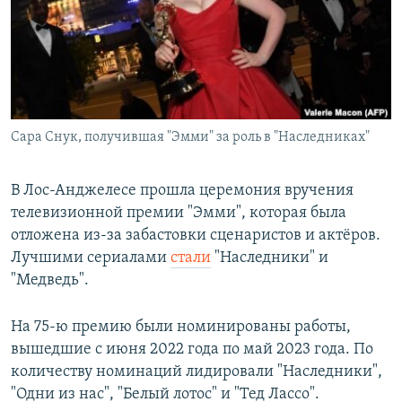
РАСПИСАНИЕ ВЕЩАНИЯ
ПОДПИШИТЕСЬ НА РАССЫЛКУ
СОЦИАЛЬНЫЕ СЕТИ
Сара Снук, получившая "Эмми" за роль в "Наследниках"
В Лос-Анджелесе прошла церемония вручения
телевизионной премии "Эмми", которая была
Все сайты РСЕ/РС
отложена из-за забастовки сценаристов и актёров.
Лучшими сериалами
стали
"Наследники" и
"Медведь".
На 75-ю премию были номинированы работы,
вышедшие с июня 2022 года по май 2023 года. По
количеству номинаций лидировали "Наследники",
"Одни из нас", "Белый лотос" и "Тед Лассо".