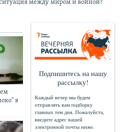
ситуация между миром и войной?
чем
око" в