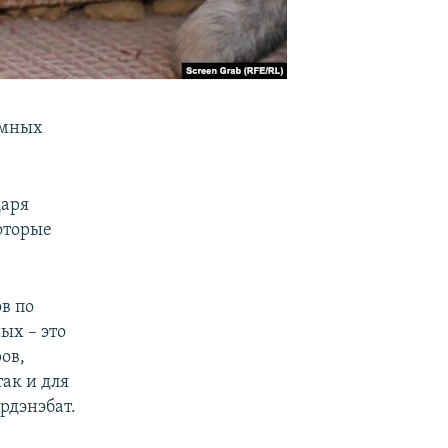
омных
даря
которые
в по
ых – это
ов,
так и для
рдэнэбат.