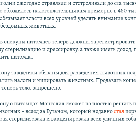
голии ежегодно отравляли и отстреливали до ста тыс
о обходилось налогоплательщикам примерно в 450 тыс
 обязывает власти всех уровней уделять внимание кон
 бездомных животных.
дь опекуны питомцев теперь должны зарегистрировать
му стерилизацию и дрессировку, а также иметь доход
чить питомца.
кону заводчики обязаны для разведения животных пол
атить налоги и чипировать животных. Продавать кошек
 теперь тоже запрещено.
кону о питомцах Монголия сможет полностью решить 
вотных – вслед за Бутаном, который недавно
стал
перв
орая стерилизовала и вакцинировала всех уличных соба