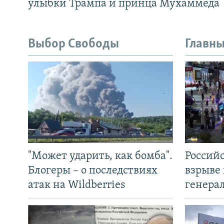
улыбки Трампа и принца Мухаммеда
Выбор Свободы
Главны
"Может ударить, как бомба".
Россий
Блогеры – о последствиях
взрыве 
атак на Wildberries
генера