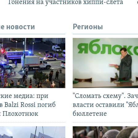
Гонения на участников хиппи-слёта
е новости
Регионы
ские медиа: при
"Сломать схему". За
в Balzi Rossi погиб
власти оставили "Ябл
л Плохотнюк
бюллетене