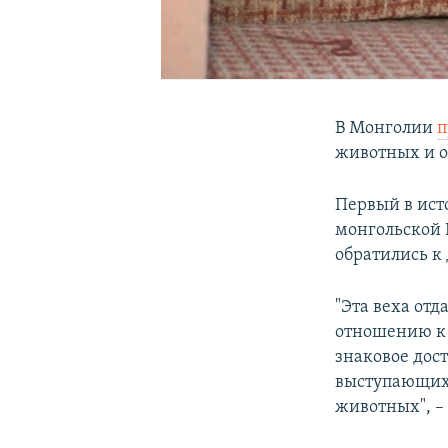
В Монголии
п
животных и о
Первый в ист
монгольской Н
обратились к
"Эта веха от
отношению к 
знаковое дос
выступающих з
животных", –