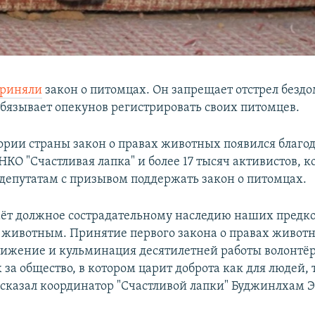
риняли
закон о питомцах. Он запрещает отстрел безд
бязывает опекунов регистрировать своих питомцев.
ории страны закон о правах животных появился благо
КО "Счастливая лапка" и более 17 тысяч активистов, 
 депутатам с призывом поддержать закон о питомцах.
даёт должное сострадательному наследию наших предко
животным. Принятие первого закона о правах животн
тижение и кульминация десятилетней работы волонтёр
а общество, в котором царит доброта как для людей, 
 сказал координатор "Счастливой лапки" Буджинлхам Э