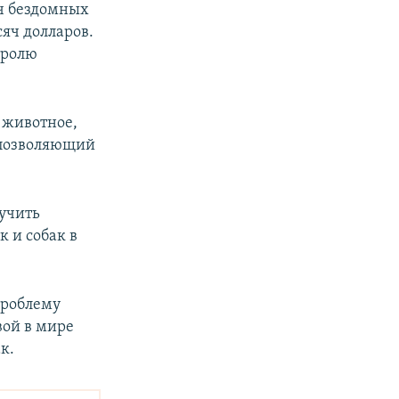
яч бездомных
яч долларов.
тролю
 животное,
, позволяющий
учить
 и собак в
проблему
ой в мире
к.