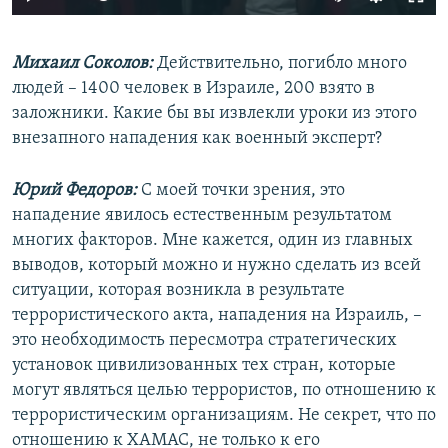
240p
Михаил Соколов:
Действительно, погибло много
360p
людей – 1400 человек в Израиле, 200 взято в
Auto
240p
360p
480p
480p
заложники. Какие бы вы извлекли уроки из этого
720p
внезапного нападения как военный эксперт?
720p
1080p
1080p
Юрий Федоров:
С моей точки зрения, это
нападение явилось естественным результатом
многих факторов. Мне кажется, один из главных
выводов, который можно и нужно сделать из всей
ситуации, которая возникла в результате
террористического акта, нападения на Израиль, –
это необходимость пересмотра стратегических
установок цивилизованных тех стран, которые
могут являться целью террористов, по отношению к
террористическим организациям. Не секрет, что по
отношению к ХАМАС, не только к его