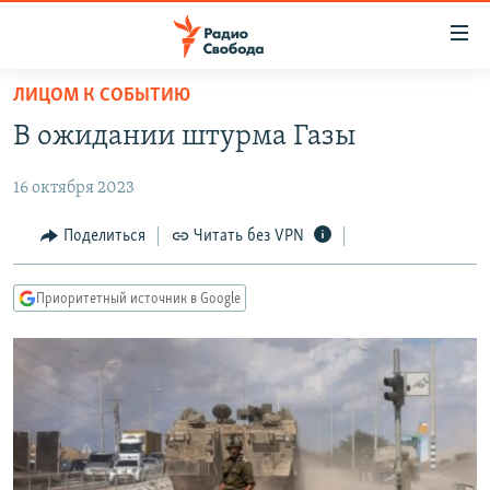
Ссылки
для
упрощенного
ЛИЦОМ К СОБЫТИЮ
ПРОГРАММЫ
доступа
В ожидании штурма Газы
ПОДКАСТЫ
Вернуться
к
16 октября 2023
АВТОРСКИЕ ПРОЕКТЫ
основному
ЦИТАТЫ СВОБОДЫ
Поделиться
Читать без VPN
содержанию
Вернутся
МНЕНИЯ
к
Приоритетный источник в Google
КУЛЬТУРА
главной
навигации
IDEL.РЕАЛИИ
Вернутся
КАВКАЗ.РЕАЛИИ
к
СЕВЕР.РЕАЛИИ
поиску
СИБИРЬ.РЕАЛИИ