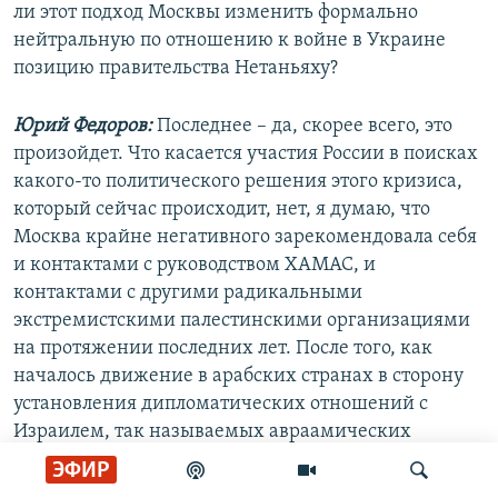
ли этот подход Москвы изменить формально
нейтральную по отношению к войне в Украине
позицию правительства Нетаньяху?
Юрий Федоров:
Последнее – да, скорее всего, это
произойдет. Что касается участия России в поисках
какого-то политического решения этого кризиса,
который сейчас происходит, нет, я думаю, что
Москва крайне негативного зарекомендовала себя
и контактами с руководством ХАМАС, и
контактами с другими радикальными
экстремистскими палестинскими организациями
на протяжении последних лет. После того, как
началось движение в арабских странах в сторону
установления дипломатических отношений с
Израилем, так называемых авраамических
соглашений, в палестинской среде, в политическом
ЭФИР
истеблишменте возникла паника, потому что этот