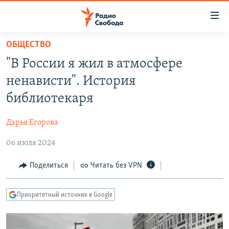
Ссылки
для
упрощенного
ОБЩЕСТВО
ПРОГРАММЫ
доступа
"В России я жил в атмосфере
ПОДКАСТЫ
Вернуться
ненависти". История
к
АВТОРСКИЕ ПРОЕКТЫ
библиотекаря
основному
ЦИТАТЫ СВОБОДЫ
содержанию
Дарья Егорова
Вернутся
МНЕНИЯ
к
06 июля 2024
КУЛЬТУРА
главной
навигации
IDEL.РЕАЛИИ
Поделиться
Читать без VPN
Вернутся
КАВКАЗ.РЕАЛИИ
к
Приоритетный источник в Google
СЕВЕР.РЕАЛИИ
поиску
СИБИРЬ.РЕАЛИИ