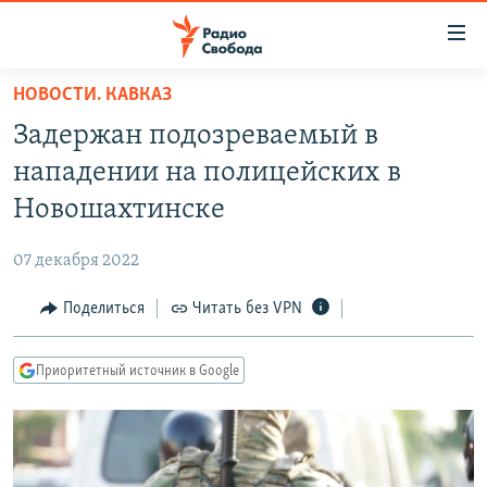
Ссылки
для
упрощенного
НОВОСТИ. КАВКАЗ
ПРОГРАММЫ
доступа
Задержан подозреваемый в
ПОДКАСТЫ
Вернуться
нападении на полицейских в
к
АВТОРСКИЕ ПРОЕКТЫ
Новошахтинске
основному
ЦИТАТЫ СВОБОДЫ
содержанию
07 декабря 2022
Вернутся
МНЕНИЯ
к
Поделиться
Читать без VPN
КУЛЬТУРА
главной
навигации
IDEL.РЕАЛИИ
Приоритетный источник в Google
Вернутся
КАВКАЗ.РЕАЛИИ
к
СЕВЕР.РЕАЛИИ
поиску
СИБИРЬ.РЕАЛИИ