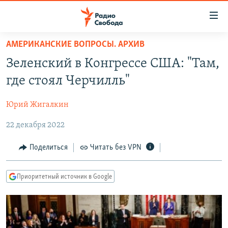
Ссылки
для
упрощенного
АМЕРИКАНСКИЕ ВОПРОСЫ. АРХИВ
ПРОГРАММЫ
доступа
Зеленский в Конгрессе США: "Там,
ПОДКАСТЫ
Вернуться
где стоял Черчилль"
к
АВТОРСКИЕ ПРОЕКТЫ
основному
Юрий Жигалкин
ЦИТАТЫ СВОБОДЫ
содержанию
Вернутся
22 декабря 2022
МНЕНИЯ
к
КУЛЬТУРА
Поделиться
Читать без VPN
главной
навигации
IDEL.РЕАЛИИ
Вернутся
Приоритетный источник в Google
КАВКАЗ.РЕАЛИИ
к
СЕВЕР.РЕАЛИИ
поиску
СИБИРЬ.РЕАЛИИ