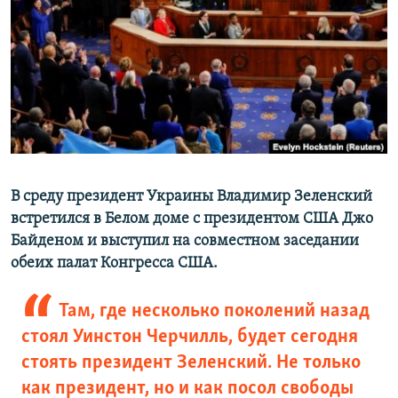
РАСПИСАНИЕ ВЕЩАНИЯ
ПОДПИШИТЕСЬ НА РАССЫЛКУ
СОЦИАЛЬНЫЕ СЕТИ
В среду президент Украины Владимир Зеленский
Все сайты РСЕ/РС
встретился в Белом доме с президентом США Джо
Байденом и выступил на совместном заседании
обеих палат Конгресса США.
Там, где несколько поколений назад
стоял Уинстон Черчилль, будет сегодня
стоять президент Зеленский. Не только
как президент, но и как посол свободы